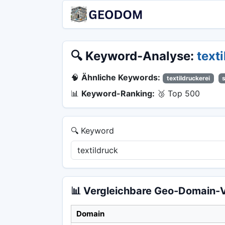
🔍 Keyword-Analyse:
text
🧠
Ähnliche Keywords:
textildruckerei
📊
Keyword-Ranking:
🥉 Top 500
🔍 Keyword
📊 Vergleichbare Geo-Domain-V
Domain