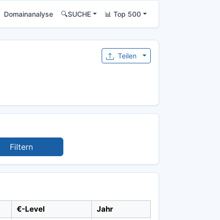
Domainanalyse
🔍SUCHE
📊 Top 500
Teilen
Filtern
€-Level
Jahr