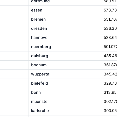
dortmund
580.51
essen
573.7
bremen
551.76
dresden
536.30
hannover
523.6
nuernberg
501.07
duisburg
485.4
bochum
361.87
wuppertal
345.4
bielefeld
329.78
bonn
313.95
muenster
302.17
karlsruhe
300.05