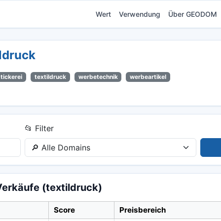
Wert
Verwendung
Über GEODOM
ildruck
stickerei
textildruck
werbetechnik
werbeartikel
📂 Filter
erkäufe (textildruck)
Score
Preisbereich