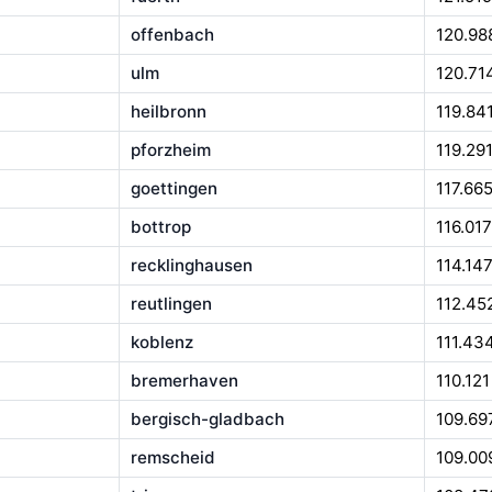
offenbach
120.98
ulm
120.71
heilbronn
119.84
pforzheim
119.29
goettingen
117.66
bottrop
116.017
recklinghausen
114.14
reutlingen
112.45
koblenz
111.43
bremerhaven
110.121
bergisch-gladbach
109.69
remscheid
109.00