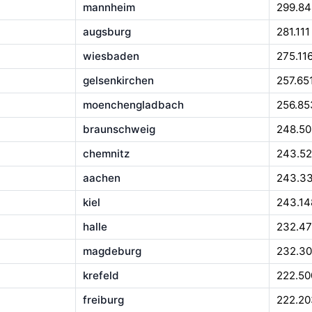
mannheim
299.8
augsburg
281.111
wiesbaden
275.11
gelsenkirchen
257.65
moenchengladbach
256.85
braunschweig
248.50
chemnitz
243.52
aachen
243.3
kiel
243.14
halle
232.4
magdeburg
232.3
krefeld
222.50
freiburg
222.20