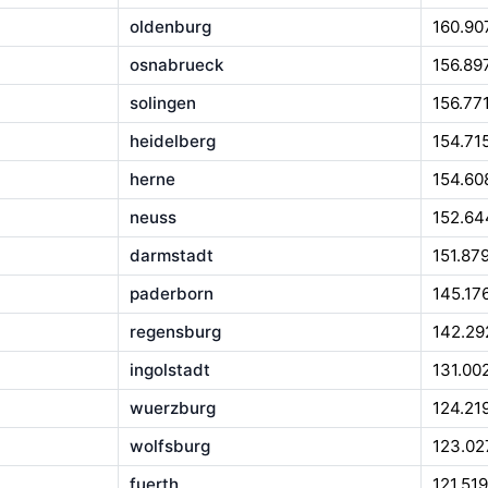
oldenburg
160.90
osnabrueck
156.89
solingen
156.77
heidelberg
154.71
herne
154.60
neuss
152.64
darmstadt
151.87
paderborn
145.17
regensburg
142.29
ingolstadt
131.00
wuerzburg
124.21
wolfsburg
123.02
fuerth
121.519