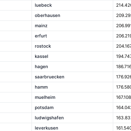
luebeck
214.42
oberhausen
209.29
mainz
206.99
erfurt
206.21
rostock
204.16
kassel
194.74
hagen
186.71
saarbruecken
176.92
hamm
176.58
muelheim
167.108
potsdam
164.04
ludwigshafen
163.83
leverkusen
161.54