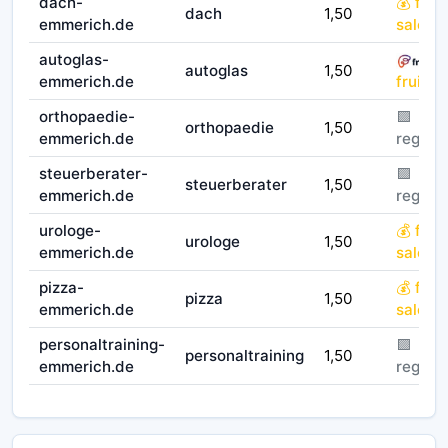
dach-
💰 for
dach
1,50
emmerich.de
sale
autoglas-
autoglas
1,50
emmerich.de
fruits.
orthopaedie-
🟪
orthopaedie
1,50
emmerich.de
registr
steuerberater-
🟪
steuerberater
1,50
emmerich.de
registr
urologe-
💰 for
urologe
1,50
emmerich.de
sale
pizza-
💰 for
pizza
1,50
emmerich.de
sale
personaltraining-
🟪
personaltraining
1,50
emmerich.de
registr