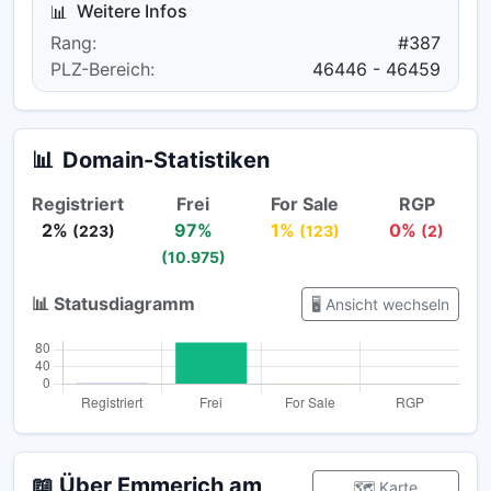
Weitere Infos
📊
Rang:
#387
PLZ-Bereich:
46446 - 46459
📊
Domain-Statistiken
Registriert
Frei
For Sale
RGP
2%
97%
1%
0%
(223)
(123)
(2)
(10.975)
📊 Statusdiagramm
🖥️ Ansicht wechseln
📖 Über Emmerich am
🗺️ Karte