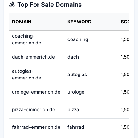
💰
Top For Sale Domains
DOMAIN
KEYWORD
SCORE
coaching-
coaching
1,50
emmerich.de
dach-emmerich.de
dach
1,50
autoglas-
autoglas
1,50
emmerich.de
urologe-emmerich.de
urologe
1,50
pizza-emmerich.de
pizza
1,50
fahrrad-emmerich.de
fahrrad
1,50