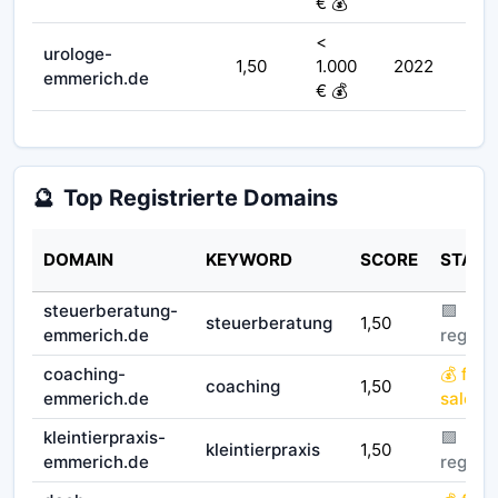
€ 💰
<
urologe-
1,50
1.000
2022
emmerich.de
€ 💰
🔮
Top Registrierte Domains
DOMAIN
KEYWORD
SCORE
STATU
steuerberatung-
🟪
steuerberatung
1,50
emmerich.de
registr
coaching-
💰 for
coaching
1,50
emmerich.de
sale
kleintierpraxis-
🟪
kleintierpraxis
1,50
emmerich.de
registr