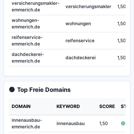
versicherungsmakler-
versicherungsmakler
1,50
emmerich.de
wohnungen-
wohnungen
1,50
emmerich.de
reifenservice-
reifenservice
1,50
emmerich.de
dachdeckerei-
dachdeckerei
1,50
emmerich.de
🟢
Top Freie Domains
DOMAIN
KEYWORD
SCORE
STAT
innenausbau-
innenausbau
1,50
🟢 frei
emmerich.de