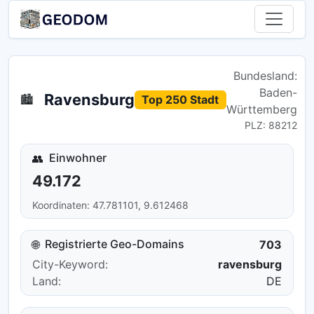
Bundesland:
Baden-
Ravensburg
🏙️
Top 250 Stadt
Württemberg
PLZ: 88212
Einwohner
👥
49.172
Koordinaten: 47.781101, 9.612468
Registrierte Geo-Domains
🌐
703
City-Keyword:
ravensburg
Land:
DE