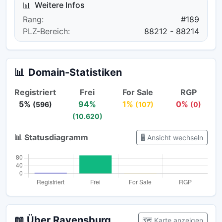
Weitere Infos
📊
Rang:
#189
PLZ-Bereich:
88212 - 88214
📊
Domain-Statistiken
Registriert
Frei
For Sale
RGP
5%
94%
1%
0%
(596)
(107)
(0)
(10.620)
📊 Statusdiagramm
🖥️ Ansicht wechseln
📖 Über Ravensburg
🗺️ Karte anzeigen