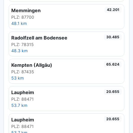
Memmingen
42.201
PLZ: 87700
48.1 km
Radolfzell am Bodensee
30.485
PLZ: 78315
48.3 km
Kempten (Allgäu)
65.624
PLZ: 87435
53 km
Laupheim
20.655
PLZ: 88471
53.7 km
Laupheim
20.655
PLZ: 88471
53.7 km