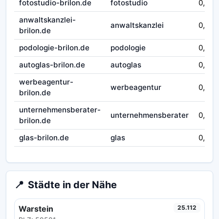
fotostudio-brilon.de
fotostudio
0,75
anwaltskanzlei-
anwaltskanzlei
0,75
brilon.de
podologie-brilon.de
podologie
0,75
autoglas-brilon.de
autoglas
0,75
werbeagentur-
werbeagentur
0,75
brilon.de
unternehmensberater-
unternehmensberater
0,63
brilon.de
glas-brilon.de
glas
0,63
📍
Städte in der Nähe
Warstein
25.112