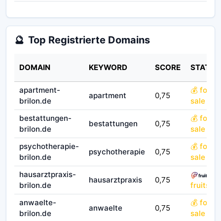
🔮
Top Registrierte Domains
DOMAIN
KEYWORD
SCORE
STATUS
apartment-
💰 for
apartment
0,75
brilon.de
sale
bestattungen-
💰 for
bestattungen
0,75
brilon.de
sale
psychotherapie-
💰 for
psychotherapie
0,75
brilon.de
sale
hausarztpraxis-
hausarztpraxis
0,75
brilon.de
fruits.co
anwaelte-
💰 for
anwaelte
0,75
brilon.de
sale