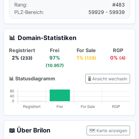
Rang:
#483
PLZ-Bereich:
59929 - 59939
📊
Domain-Statistiken
Registriert
Frei
For Sale
RGP
2%
97%
1%
0%
(233)
(129)
(4)
(10.957)
📊 Statusdiagramm
🖥️ Ansicht wechseln
📖 Über Brilon
🗺️ Karte anzeigen