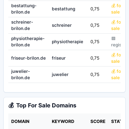
bestattung-
💰 for
bestattung
0,75
brilon.de
sale
schreiner-
💰 for
schreiner
0,75
brilon.de
sale
physiotherapie-
🟪
physiotherapie
0,75
brilon.de
registrie
💰 for
friseur-brilon.de
friseur
0,75
sale
juwelier-
💰 for
juwelier
0,75
brilon.de
sale
💰
Top For Sale Domains
DOMAIN
KEYWORD
SCORE
STATUS