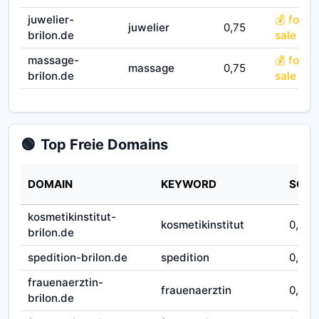
juwelier-
💰 for
juwelier
0,75
brilon.de
sale
massage-
💰 for
massage
0,75
brilon.de
sale
🟢
Top Freie Domains
DOMAIN
KEYWORD
SCOR
kosmetikinstitut-
kosmetikinstitut
0,75
brilon.de
spedition-brilon.de
spedition
0,75
frauenaerztin-
frauenaerztin
0,75
brilon.de