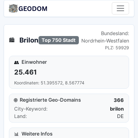
Bundesland:
Brilon
🏙️
Top 750 Stadt
Nordrhein-Westfalen
PLZ: 59929
Einwohner
👥
25.461
Koordinaten: 51.395572, 8.567774
Registrierte Geo-Domains
🌐
366
City-Keyword:
brilon
Land:
DE
Weitere Infos
📊