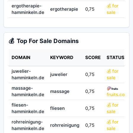
ergotherapie-
💰 for
ergotherapie
0,75
hamminkeln.de
sale
💰
Top For Sale Domains
DOMAIN
KEYWORD
SCORE
STATUS
juwelier-
💰 for
juwelier
0,75
0
hamminkeln.de
sale
massage-
massage
0,75
0
hamminkeln.de
fruits.co
fliesen-
💰 for
fliesen
0,75
0
hamminkeln.de
sale
rohrreinigung-
💰 for
rohrreinigung
0,75
0
hamminkeln.de
sale