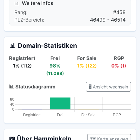
Weitere Infos
📊
Rang:
#458
PLZ-Bereich:
46499 - 46514
📊
Domain-Statistiken
Registriert
Frei
For Sale
RGP
1%
98%
1%
0%
(112)
(122)
(1)
(11.088)
📊 Statusdiagramm
🖥️ Ansicht wechseln
📖 Über Hamminkeln
🗺️ Karte anzeigen