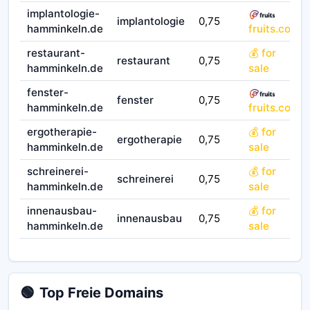
implantologie-
implantologie
0,75
0
hamminkeln.de
fruits.co
restaurant-
💰 for
restaurant
0,75
0
hamminkeln.de
sale
fenster-
fenster
0,75
0
hamminkeln.de
fruits.co
ergotherapie-
💰 for
ergotherapie
0,75
0
hamminkeln.de
sale
schreinerei-
💰 for
schreinerei
0,75
0
hamminkeln.de
sale
innenausbau-
💰 for
innenausbau
0,75
0
hamminkeln.de
sale
🟢
Top Freie Domains