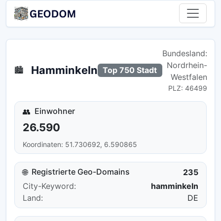
Bundesland:
Nordrhein-
Hamminkeln
🏙️
Top 750 Stadt
Westfalen
PLZ: 46499
Einwohner
👥
26.590
Koordinaten: 51.730692, 6.590865
Registrierte Geo-Domains
🌐
235
City-Keyword:
hamminkeln
Land:
DE