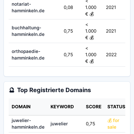
<
notariat-
0,08
1.000
2021
hamminkeln.de
€ 💰
<
buchhaltung-
0,75
1.000
2021
hamminkeln.de
€ 💰
<
orthopaedie-
0,75
1.000
2022
hamminkeln.de
€ 💰
🔮
Top Registrierte Domains
DOMAIN
KEYWORD
SCORE
STATUS
juwelier-
💰 for
juwelier
0,75
hamminkeln.de
sale