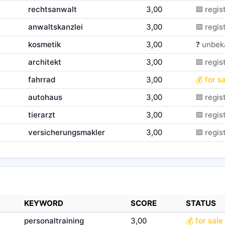
rechtsanwalt
3,00
🟪 regist
anwaltskanzlei
3,00
🟪 regist
kosmetik
3,00
❓ unbek
architekt
3,00
🟪 regist
fahrrad
3,00
💰 for s
autohaus
3,00
🟪 regist
tierarzt
3,00
🟪 regist
versicherungsmakler
3,00
🟪 regist
KEYWORD
SCORE
STATUS
personaltraining
3,00
💰 for sale