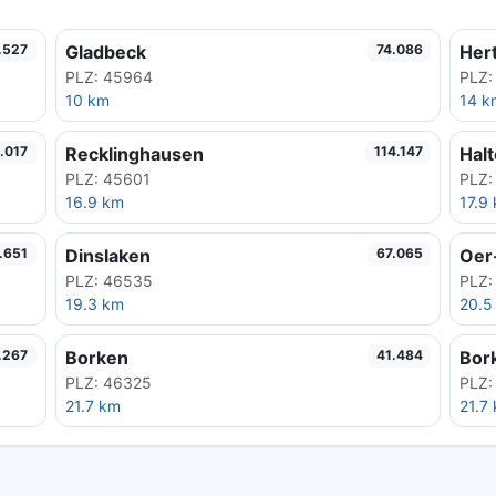
Gladbeck
Her
.527
74.086
PLZ: 45964
PLZ:
10 km
14 k
Recklinghausen
Hal
.017
114.147
PLZ: 45601
PLZ:
16.9 km
17.9
Dinslaken
Oer
.651
67.065
PLZ: 46535
PLZ:
19.3 km
20.5
Borken
Bor
.267
41.484
PLZ: 46325
PLZ:
21.7 km
21.7