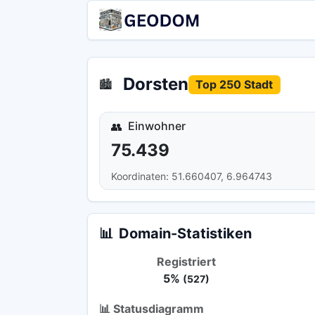
Dorsten
🏙️
Top 250 Stadt
Einwohner
👥
75.439
Koordinaten: 51.660407, 6.964743
📊
Domain-Statistiken
Registriert
5%
(527)
📊 Statusdiagramm