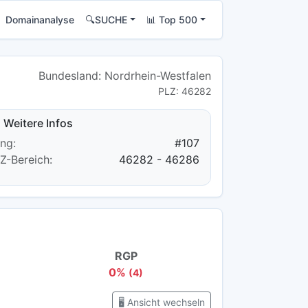
Domainanalyse
🔍SUCHE
📊 Top 500
Bundesland: Nordrhein-Westfalen
PLZ: 46282
Weitere Infos
ng:
#107
Z-Bereich:
46282 - 46286
RGP
0%
(4)
🖥️ Ansicht wechseln