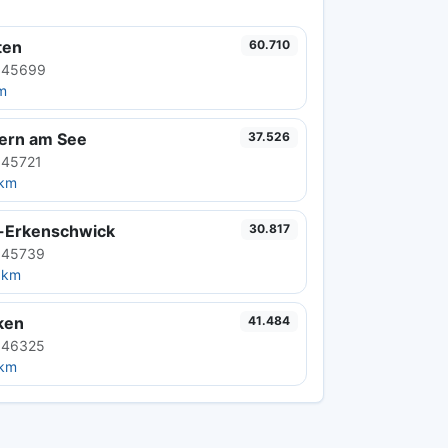
ten
60.710
 45699
m
tern am See
37.526
 45721
 km
-Erkenschwick
30.817
 45739
 km
ken
41.484
 46325
 km