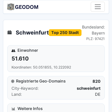
Bundesland:
Schweinfurt
🏙️
Top 250 Stadt
Bayern
PLZ: 97421
Einwohner
👥
51.610
Koordinaten: 50.051855, 10.222092
Registrierte Geo-Domains
🌐
820
City-Keyword:
schweinfurt
Land:
DE
Weitere Infos
📊