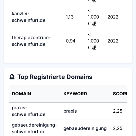
<
kanzlei-
1,13
1.000
2022
schweinfurt.de
€ 💰
<
therapiezentrum-
0,94
1.000
2022
schweinfurt.de
€ 💰
🔮
Top Registrierte Domains
DOMAIN
KEYWORD
SCORE
praxis-
praxis
2,25
schweinfurt.de
gebaeudereinigung-
gebaeudereinigung
2,25
schweinfurt.de