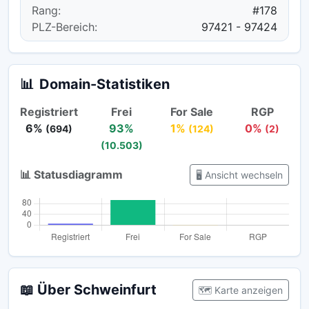
Rang:
#178
PLZ-Bereich:
97421 - 97424
📊
Domain-Statistiken
Registriert
Frei
For Sale
RGP
6%
93%
1%
0%
(694)
(124)
(2)
(10.503)
📊 Statusdiagramm
🖥️ Ansicht wechseln
📖 Über Schweinfurt
🗺️ Karte anzeigen