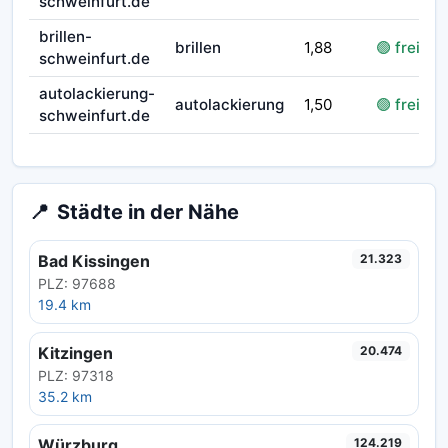
schweinfurt.de
brillen-
brillen
1,88
🟢 frei
schweinfurt.de
autolackierung-
autolackierung
1,50
🟢 frei
schweinfurt.de
📍
Städte in der Nähe
Bad Kissingen
21.323
PLZ: 97688
19.4 km
Kitzingen
20.474
PLZ: 97318
35.2 km
Würzburg
124.219