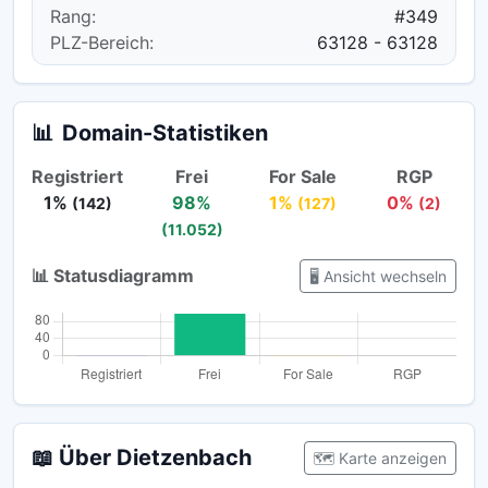
Rang:
#349
PLZ-Bereich:
63128 - 63128
📊
Domain-Statistiken
Registriert
Frei
For Sale
RGP
1%
98%
1%
0%
(142)
(127)
(2)
(11.052)
📊 Statusdiagramm
🖥️ Ansicht wechseln
📖 Über Dietzenbach
🗺️ Karte anzeigen