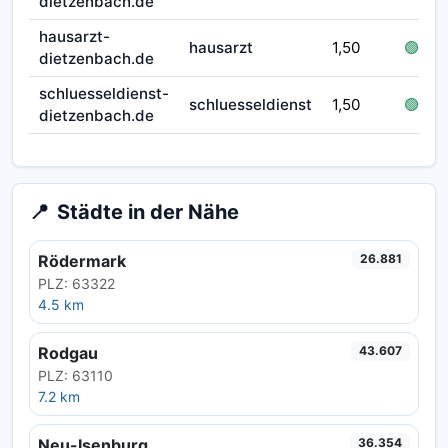
dietzenbach.de
hausarzt-
hausarzt
1,50
🟢 frei
dietzenbach.de
schluesseldienst-
schluesseldienst
1,50
🟢 frei
dietzenbach.de
📍
Städte in der Nähe
Rödermark
26.881
PLZ: 63322
4.5 km
Rodgau
43.607
PLZ: 63110
7.2 km
Neu-Isenburg
36.354