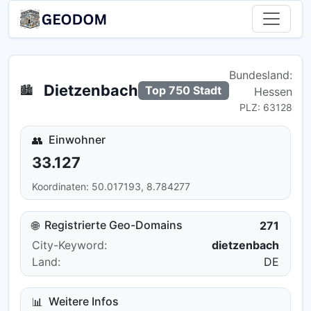
Bundesland:
Dietzenbach
🏙️
Top 750 Stadt
Hessen
PLZ: 63128
Einwohner
👥
33.127
Koordinaten: 50.017193, 8.784277
Registrierte Geo-Domains
🌐
271
City-Keyword:
dietzenbach
Land:
DE
Weitere Infos
📊