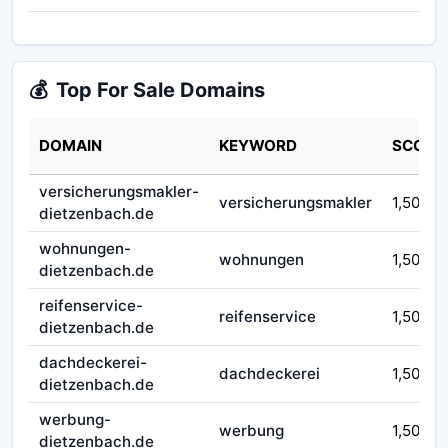
💰
Top For Sale Domains
DOMAIN
KEYWORD
SCORE
versicherungsmakler-
versicherungsmakler
1,50
dietzenbach.de
wohnungen-
wohnungen
1,50
dietzenbach.de
reifenservice-
reifenservice
1,50
dietzenbach.de
dachdeckerei-
dachdeckerei
1,50
dietzenbach.de
werbung-
werbung
1,50
dietzenbach.de