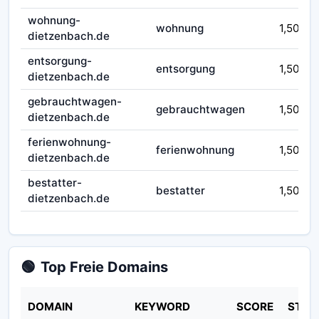
wohnung-
wohnung
1,50
dietzenbach.de
entsorgung-
entsorgung
1,50
dietzenbach.de
gebrauchtwagen-
gebrauchtwagen
1,50
dietzenbach.de
ferienwohnung-
ferienwohnung
1,50
dietzenbach.de
bestatter-
bestatter
1,50
dietzenbach.de
🟢
Top Freie Domains
DOMAIN
KEYWORD
SCORE
STAT