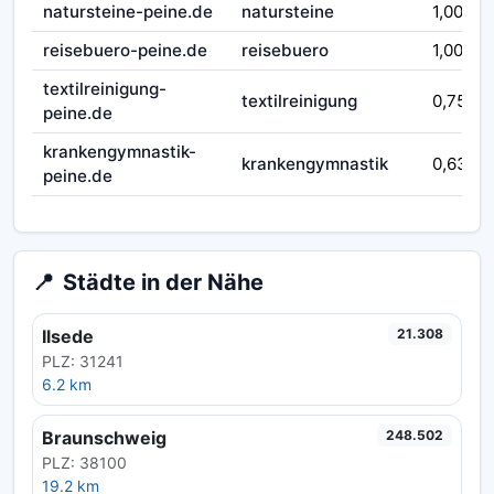
natursteine-peine.de
natursteine
1,00
reisebuero-peine.de
reisebuero
1,00
textilreinigung-
textilreinigung
0,75
peine.de
krankengymnastik-
krankengymnastik
0,63
peine.de
📍
Städte in der Nähe
Ilsede
21.308
PLZ: 31241
6.2 km
Braunschweig
248.502
PLZ: 38100
19.2 km