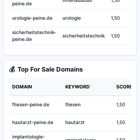
innenausbau
1,50
peine.de
fru
🟪
urologie-peine.de
urologie
1,50
reg
sicherheitstechnik-
🟪
sicherheitstechnik
1,50
peine.de
reg
💰
Top For Sale Domains
DOMAIN
KEYWORD
SCORE
fliesen-peine.de
fliesen
1,50
hautarzt-peine.de
hautarzt
1,50
implantologie-