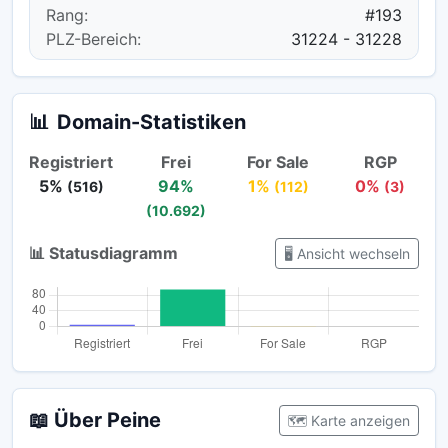
Rang:
#193
PLZ-Bereich:
31224 - 31228
📊
Domain-Statistiken
Registriert
Frei
For Sale
RGP
5%
94%
1%
0%
(516)
(112)
(3)
(10.692)
📊 Statusdiagramm
🖥️ Ansicht wechseln
📖 Über Peine
🗺️ Karte anzeigen