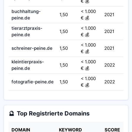
€ 💰
buchhaltung-
< 1.000
1,50
2021
peine.de
€ 💰
tierarztpraxis-
< 1.000
1,50
2021
peine.de
€ 💰
< 1.000
schreiner-peine.de
1,50
2021
€ 💰
kleintierpraxis-
< 1.000
1,50
2022
peine.de
€ 💰
< 1.000
fotografie-peine.de
1,50
2022
€ 💰
🔮
Top Registrierte Domains
DOMAIN
KEYWORD
SCORE
ST