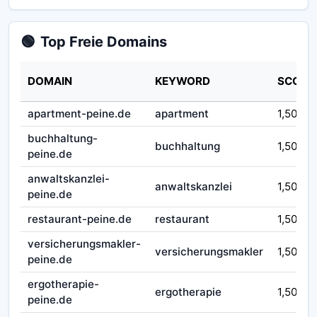
🟢
Top Freie Domains
DOMAIN
KEYWORD
SCORE
apartment-peine.de
apartment
1,50
buchhaltung-
buchhaltung
1,50
peine.de
anwaltskanzlei-
anwaltskanzlei
1,50
peine.de
restaurant-peine.de
restaurant
1,50
versicherungsmakler-
versicherungsmakler
1,50
peine.de
ergotherapie-
ergotherapie
1,50
peine.de