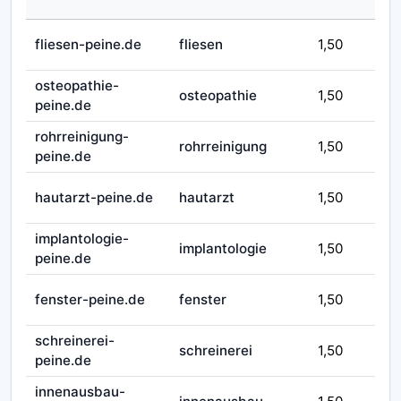
💰 
fliesen-peine.de
fliesen
1,50
sa
osteopathie-
🟪
osteopathie
1,50
peine.de
reg
rohrreinigung-
🟪
rohrreinigung
1,50
peine.de
reg
💰 
hautarzt-peine.de
hautarzt
1,50
sa
implantologie-
💰 
implantologie
1,50
peine.de
sa
🟪
fenster-peine.de
fenster
1,50
reg
schreinerei-
💰 
schreinerei
1,50
peine.de
sa
innenausbau-