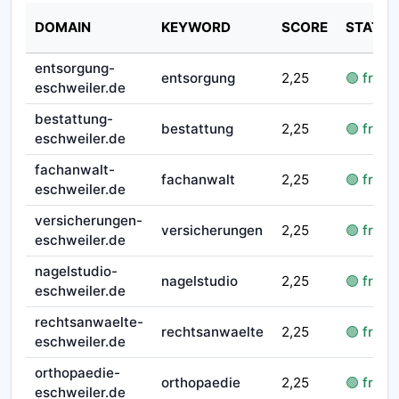
DOMAIN
KEYWORD
SCORE
STATUS
entsorgung-
entsorgung
2,25
🟢 frei
eschweiler.de
bestattung-
bestattung
2,25
🟢 frei
eschweiler.de
fachanwalt-
fachanwalt
2,25
🟢 frei
eschweiler.de
versicherungen-
versicherungen
2,25
🟢 frei
eschweiler.de
nagelstudio-
nagelstudio
2,25
🟢 frei
eschweiler.de
rechtsanwaelte-
rechtsanwaelte
2,25
🟢 frei
eschweiler.de
orthopaedie-
orthopaedie
2,25
🟢 frei
eschweiler.de