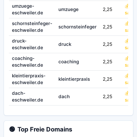
umzuege-
💰 for
umzuege
2,25
eschweiler.de
sale
schornsteinfeger-
💰 for
schornsteinfeger
2,25
eschweiler.de
sale
druck-
💰 for
druck
2,25
eschweiler.de
sale
coaching-
💰 for
coaching
2,25
eschweiler.de
sale
kleintierpraxis-
💰 for
kleintierpraxis
2,25
eschweiler.de
sale
dach-
💰 for
dach
2,25
eschweiler.de
sale
🟢
Top Freie Domains