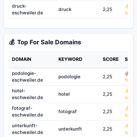
druck-
💰 for
druck
2,25
eschweiler.de
sale
💰
Top For Sale Domains
DOMAIN
KEYWORD
SCORE
STAT
podologie-
podologie
2,25
eschweiler.de
fruit
hotel-
💰 for
hotel
2,25
eschweiler.de
sale
fotograf-
💰 for
fotograf
2,25
eschweiler.de
sale
unterkunft-
💰 for
unterkunft
2,25
eschweiler.de
sale