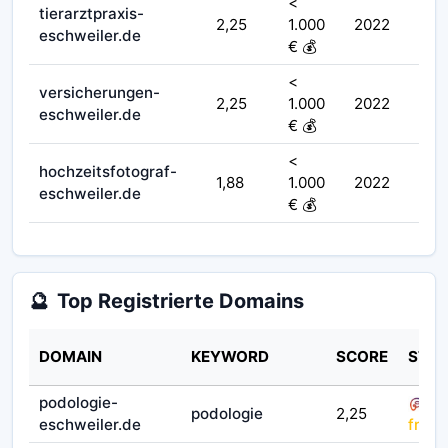
<
tierarztpraxis-
2,25
1.000
2022
eschweiler.de
€ 💰
<
versicherungen-
2,25
1.000
2022
eschweiler.de
€ 💰
<
hochzeitsfotograf-
1,88
1.000
2022
eschweiler.de
€ 💰
🔮
Top Registrierte Domains
DOMAIN
KEYWORD
SCORE
STAT
podologie-
podologie
2,25
eschweiler.de
fruit