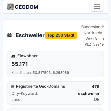
Bundesland:
Nordrhein-
Eschweiler
🏙️
Top 250 Stadt
Westfalen
PLZ: 52249
Einwohner
👥
55.171
Koordinaten: 50.817503, 6.263089
Registrierte Geo-Domains
🌐
476
City-Keyword:
eschweiler
Land:
DE