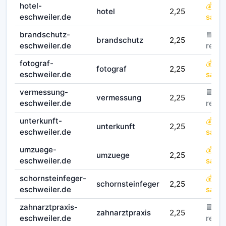
hotel-
💰 for
hotel
2,25
eschweiler.de
sale
brandschutz-
🟪
brandschutz
2,25
eschweiler.de
regist
fotograf-
💰 for
fotograf
2,25
eschweiler.de
sale
vermessung-
🟪
vermessung
2,25
eschweiler.de
regist
unterkunft-
💰 for
unterkunft
2,25
eschweiler.de
sale
umzuege-
💰 for
umzuege
2,25
eschweiler.de
sale
schornsteinfeger-
💰 for
schornsteinfeger
2,25
eschweiler.de
sale
zahnarztpraxis-
🟪
zahnarztpraxis
2,25
eschweiler.de
regist