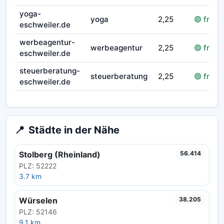
yoga-
yoga
2,25
🟢 frei
eschweiler.de
werbeagentur-
werbeagentur
2,25
🟢 frei
eschweiler.de
steuerberatung-
steuerberatung
2,25
🟢 frei
eschweiler.de
📍
Städte in der Nähe
Stolberg (Rheinland)
56.414
PLZ: 52222
3.7 km
Würselen
38.205
PLZ: 52146
9.1 km