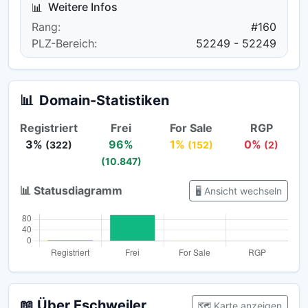
Weitere Infos
📊
Rang:
#160
PLZ-Bereich:
52249 - 52249
📊
Domain-Statistiken
Registriert
Frei
For Sale
RGP
3%
96%
1%
0%
(322)
(152)
(2)
(10.847)
📊 Statusdiagramm
🖥️ Ansicht wechseln
📖 Über Eschweiler
🗺️ Karte anzeigen