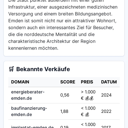
Infrastruktur, einer ausgezeichneten medizinischen
Versorgung und einem breiten Bildungsangebot.
Emden ist somit nicht nur ein attraktiver Wohnort,
sondern auch ein interessantes Ziel für Besucher,
die die norddeutsche Mentalität und die
charakteristische Architektur der Region
kennenlernen möchten.
🛒
Bekannte Verkäufe
DOMAIN
SCORE
PREIS
DATUM
energieberater-
> 1.000
0,56
2024
emden.de
€ 💰💰
baufinanzierung-
< 1.000
1,88
2022
emden.de
€ 💰
< 1.000
implantat-emden.de
0,19
2017