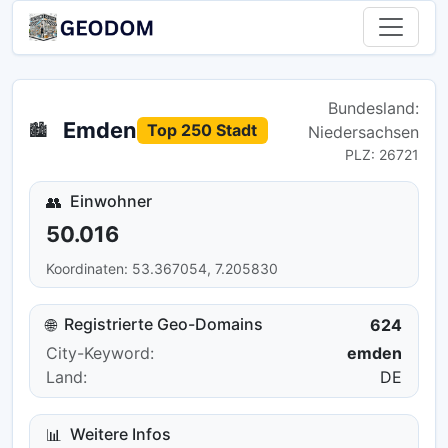
Bundesland:
Emden
🏙️
Top 250 Stadt
Niedersachsen
PLZ: 26721
Einwohner
👥
50.016
Koordinaten: 53.367054, 7.205830
Registrierte Geo-Domains
🌐
624
City-Keyword:
emden
Land:
DE
Weitere Infos
📊