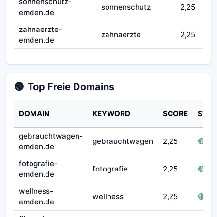
sonnenschutz-
sonnenschutz
2,25
emden.de
zahnaerzte-
zahnaerzte
2,25
emden.de
🟢
Top Freie Domains
DOMAIN
KEYWORD
SCORE
STAT
gebrauchtwagen-
gebrauchtwagen
2,25
🟢 fre
emden.de
fotografie-
fotografie
2,25
🟢 fre
emden.de
wellness-
wellness
2,25
🟢 fre
emden.de