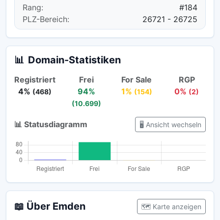
Rang:
#184
PLZ-Bereich:
26721 - 26725
📊
Domain-Statistiken
Registriert
Frei
For Sale
RGP
4%
94%
1%
0%
(468)
(154)
(2)
(10.699)
📊 Statusdiagramm
🖥️ Ansicht wechseln
📖 Über Emden
🗺️ Karte anzeigen