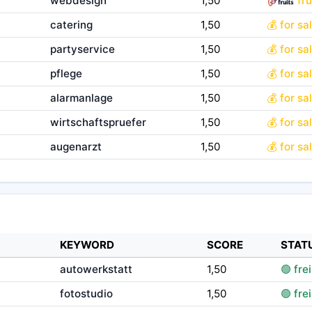
webdesign
1,50
fru
catering
1,50
💰 for sa
partyservice
1,50
💰 for sa
pflege
1,50
💰 for sa
alarmanlage
1,50
💰 for sa
wirtschaftspruefer
1,50
💰 for sa
augenarzt
1,50
💰 for sa
KEYWORD
SCORE
STAT
autowerkstatt
1,50
🟢 frei
fotostudio
1,50
🟢 frei