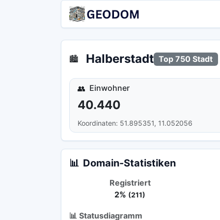
Halberstadt
🏙️
Top 750 Stadt
Einwohner
👥
40.440
Koordinaten: 51.895351, 11.052056
📊
Domain-Statistiken
Registriert
2%
(211)
📊 Statusdiagramm