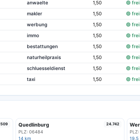
anwaelte
1,50
🟢 frei
makler
1,50
🟢 frei
werbung
1,50
🟢 frei
immo
1,50
🟢 frei
bestattungen
1,50
🟢 frei
naturheilpraxis
1,50
🟢 frei
schluesseldienst
1,50
🟢 frei
taxi
1,50
🟢 frei
Quedlinburg
Wer
.509
24.742
PLZ: 06484
PLZ:
14 km
19.5