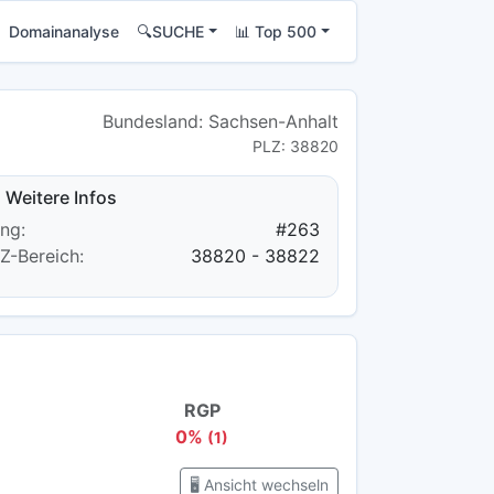
Domainanalyse
🔍SUCHE
📊 Top 500
Bundesland: Sachsen-Anhalt
PLZ: 38820
Weitere Infos
ng:
#263
Z-Bereich:
38820 - 38822
RGP
0%
(1)
🖥️ Ansicht wechseln