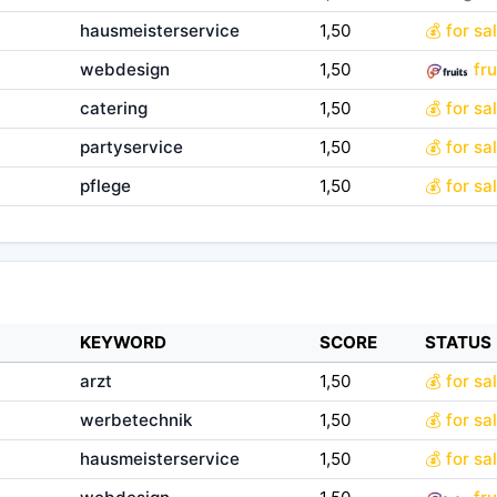
hausmeisterservice
1,50
💰 for sa
webdesign
1,50
fru
catering
1,50
💰 for sa
partyservice
1,50
💰 for sa
pflege
1,50
💰 for sa
KEYWORD
SCORE
STATUS
arzt
1,50
💰 for sa
werbetechnik
1,50
💰 for sa
hausmeisterservice
1,50
💰 for sa