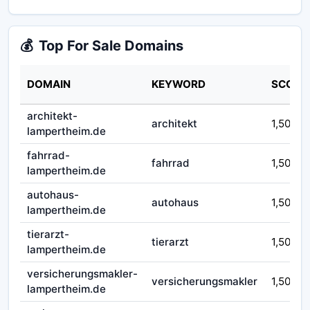
💰
Top For Sale Domains
DOMAIN
KEYWORD
SCORE
architekt-
architekt
1,50
lampertheim.de
fahrrad-
fahrrad
1,50
lampertheim.de
autohaus-
autohaus
1,50
lampertheim.de
tierarzt-
tierarzt
1,50
lampertheim.de
versicherungsmakler-
versicherungsmakler
1,50
lampertheim.de