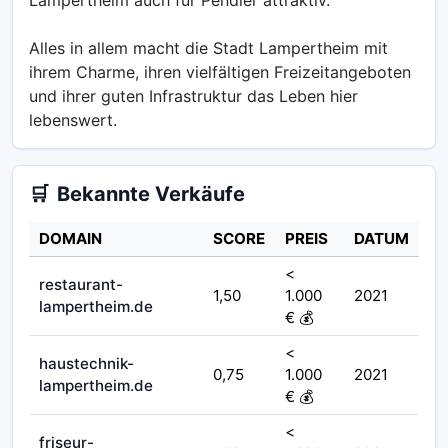
Alles in allem macht die Stadt Lampertheim mit
ihrem Charme, ihren vielfältigen Freizeitangeboten
und ihrer guten Infrastruktur das Leben hier
lebenswert.
🛒
Bekannte Verkäufe
DOMAIN
SCORE
PREIS
DATUM
<
restaurant-
1,50
1.000
2021
lampertheim.de
€ 💰
<
haustechnik-
0,75
1.000
2021
lampertheim.de
€ 💰
<
friseur-