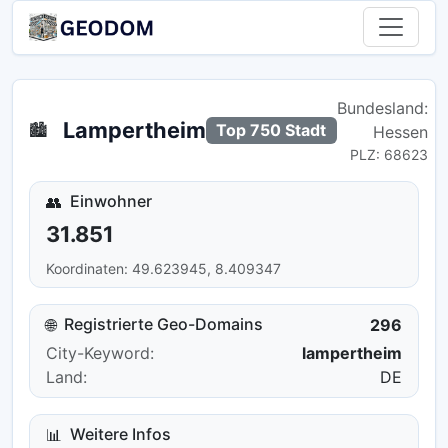
Bundesland:
Lampertheim
🏙️
Top 750 Stadt
Hessen
PLZ: 68623
Einwohner
👥
31.851
Koordinaten: 49.623945, 8.409347
Registrierte Geo-Domains
🌐
296
City-Keyword:
lampertheim
Land:
DE
Weitere Infos
📊