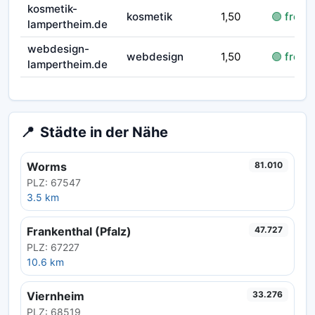
kosmetik-
kosmetik
1,50
🟢 frei
lampertheim.de
webdesign-
webdesign
1,50
🟢 frei
lampertheim.de
📍
Städte in der Nähe
Worms
81.010
PLZ: 67547
3.5 km
Frankenthal (Pfalz)
47.727
PLZ: 67227
10.6 km
Viernheim
33.276
PLZ: 68519