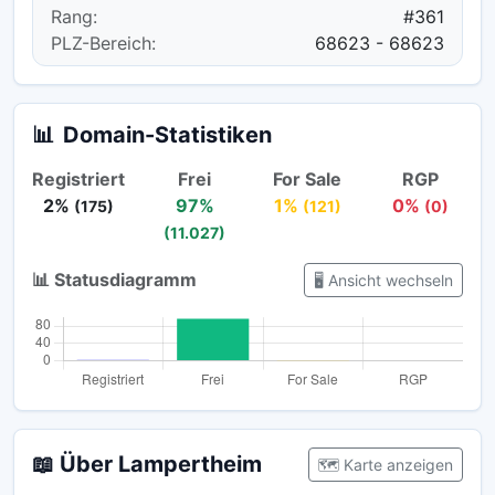
Rang:
#361
PLZ-Bereich:
68623 - 68623
📊
Domain-Statistiken
Registriert
Frei
For Sale
RGP
2%
97%
1%
0%
(175)
(121)
(0)
(11.027)
📊 Statusdiagramm
🖥️ Ansicht wechseln
📖 Über Lampertheim
🗺️ Karte anzeigen