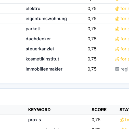
elektro
0,75
💰 for 
eigentumswohnung
0,75
💰 for 
parkett
0,75
💰 for 
dachdecker
0,75
💰 for 
steuerkanzlei
0,75
💰 for 
kosmetikinstitut
0,75
💰 for 
immobilienmakler
0,75
🟪 regi
KEYWORD
SCORE
STA
praxis
0,75
💰 f