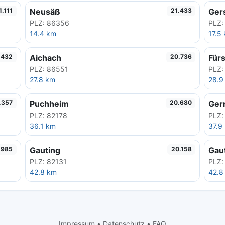
Neusäß
Ger
1.111
21.433
PLZ: 86356
PLZ:
14.4 km
17.5
Aichach
Für
.432
20.736
PLZ: 86551
PLZ:
27.8 km
28.9
Puchheim
Ger
.357
20.680
PLZ: 82178
PLZ:
36.1 km
37.9
Gauting
Gau
.985
20.158
PLZ: 82131
PLZ:
42.8 km
42.8
Impressum
•
Datenschutz
•
FAQ