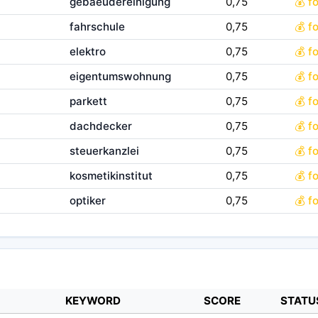
gebaeudereinigung
0,75
💰 f
fahrschule
0,75
💰 f
elektro
0,75
💰 f
eigentumswohnung
0,75
💰 f
parkett
0,75
💰 f
dachdecker
0,75
💰 f
steuerkanzlei
0,75
💰 f
kosmetikinstitut
0,75
💰 f
optiker
0,75
💰 f
KEYWORD
SCORE
STATU