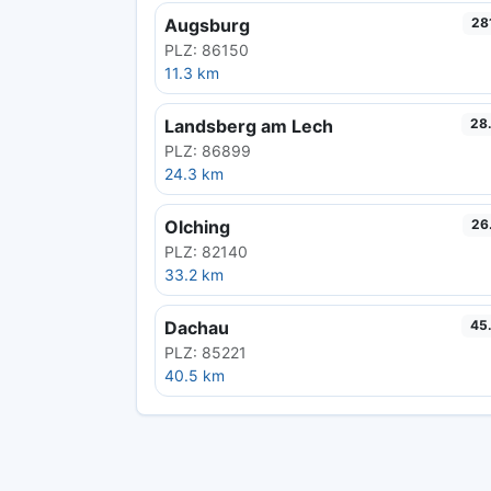
Augsburg
28
PLZ: 86150
11.3 km
Landsberg am Lech
28
PLZ: 86899
24.3 km
Olching
26
PLZ: 82140
33.2 km
Dachau
45
PLZ: 85221
40.5 km