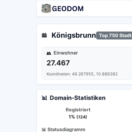
Königsbrunn
🏙️
Top 750 Stadt
Einwohner
👥
27.467
Koordinaten: 48.267955, 10.888382
📊
Domain-Statistiken
Registriert
1%
(124)
📊 Statusdiagramm