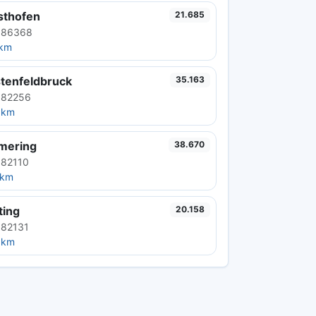
sthofen
21.685
 86368
 km
stenfeldbruck
35.163
 82256
 km
mering
38.670
 82110
 km
ting
20.158
 82131
 km