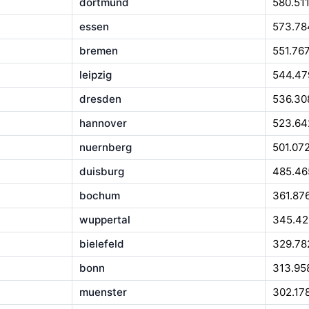
dortmund
580.51
essen
573.78
bremen
551.76
leipzig
544.47
dresden
536.30
hannover
523.64
nuernberg
501.07
duisburg
485.46
bochum
361.87
wuppertal
345.42
bielefeld
329.78
bonn
313.95
muenster
302.17