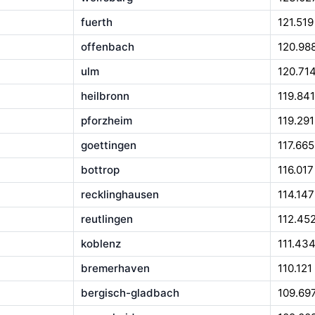
fuerth
121.519
offenbach
120.98
ulm
120.71
heilbronn
119.841
pforzheim
119.291
goettingen
117.665
bottrop
116.017
recklinghausen
114.147
reutlingen
112.45
koblenz
111.43
bremerhaven
110.121
bergisch-gladbach
109.69