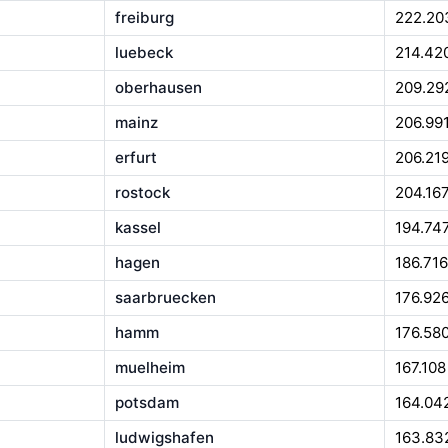
freiburg
222.20
luebeck
214.42
oberhausen
209.29
mainz
206.99
erfurt
206.21
rostock
204.16
kassel
194.74
hagen
186.716
saarbruecken
176.92
hamm
176.58
muelheim
167.108
potsdam
164.04
ludwigshafen
163.83