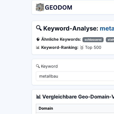
🔍 Keyword-Analyse:
meta
🧠
Ähnliche Keywords:
schlosserei
sta
📊
Keyword-Ranking:
🥉 Top 500
🔍 Keyword
📊 Vergleichbare Geo-Domain-V
Domain