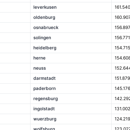
leverkusen
161.54
oldenburg
160.90
osnabrueck
156.89
solingen
156.771
heidelberg
154.71
herne
154.60
neuss
152.64
darmstadt
151.879
paderborn
145.17
regensburg
142.29
ingolstadt
131.00
wuerzburg
124.21
wolfsburg
123.02