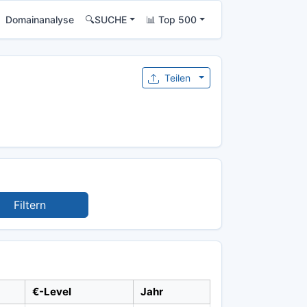
Domainanalyse
🔍SUCHE
📊 Top 500
Teilen
Filtern
€-Level
Jahr