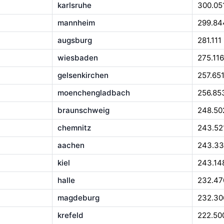
karlsruhe
300.05
mannheim
299.84
augsburg
281.111
wiesbaden
275.116
gelsenkirchen
257.65
moenchengladbach
256.85
braunschweig
248.50
chemnitz
243.52
aachen
243.33
kiel
243.14
halle
232.47
magdeburg
232.30
krefeld
222.50