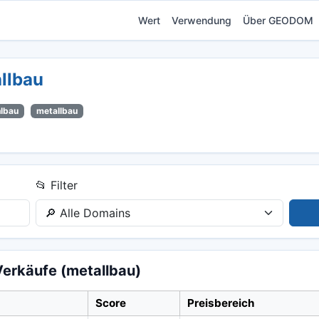
Wert
Verwendung
Über GEODOM
llbau
hlbau
metallbau
📂 Filter
erkäufe (metallbau)
Score
Preisbereich