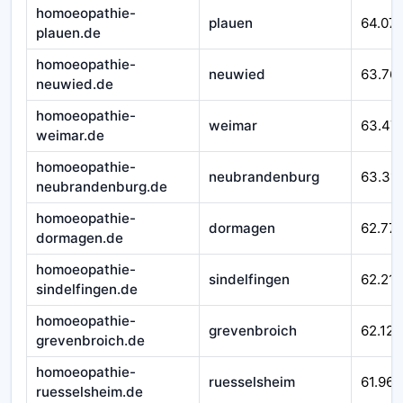
homoeopathie-
plauen
64.07
plauen.de
homoeopathie-
neuwied
63.76
neuwied.de
homoeopathie-
weimar
63.47
weimar.de
homoeopathie-
neubrandenburg
63.311
neubrandenburg.de
homoeopathie-
dormagen
62.77
dormagen.de
homoeopathie-
sindelfingen
62.215
sindelfingen.de
homoeopathie-
grevenbroich
62.124
grevenbroich.de
homoeopathie-
ruesselsheim
61.967
ruesselsheim.de