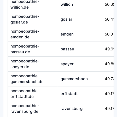
homoeopathie-
willich
50.65
willich.de
homoeopathie-
goslar
50.45
goslar.de
homoeopathie-
emden
50.016
emden.de
homoeopathie-
passau
49.95
passau.de
homoeopathie-
speyer
49.85
speyer.de
homoeopathie-
gummersbach
49.73
gummersbach.de
homoeopathie-
erftstadt
49.179
erftstadt.de
homoeopathie-
ravensburg
49.172
ravensburg.de