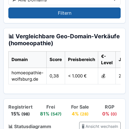
Filtern
📊 Vergleichbare Geo-Domain-Verkäufe
(homoeopathie)
€-
Domain
Score
Preisbereich
Jahr
Level
homoeopathie-
0,38
< 1.000 €
💰
2016
wolfsburg.de
Registriert
Frei
For Sale
RGP
15%
81%
4%
0%
(98)
(547)
(28)
(0)
📊 Statusdiagramm
🖥️ Ansicht wechseln