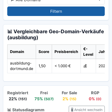
Filtern
📊 Vergleichbare Geo-Domain-Verkäufe
(ausbildung)
€-
Domain
Score
Preisbereich
Jahr
Level
ausbildung-
1,50
< 1.000 €
💰
2020
dortmund.de
Registriert
Frei
For Sale
RGP
22%
75%
2%
0%
(151)
(507)
(15)
(0)
📊 Statusdiagramm
🖥️ Ansicht wechseln