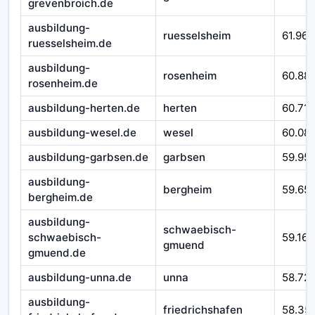
grevenbroich.de
ausbildung-
ruesselsheim
61.967
ruesselsheim.de
ausbildung-
rosenheim
60.88
rosenheim.de
ausbildung-herten.de
herten
60.710
ausbildung-wesel.de
wesel
60.08
ausbildung-garbsen.de
garbsen
59.95
ausbildung-
bergheim
59.65
bergheim.de
ausbildung-
schwaebisch-
schwaebisch-
59.166
gmuend
gmuend.de
ausbildung-unna.de
unna
58.72
ausbildung-
friedrichshafen
58.35