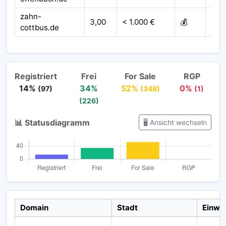
zahn-
3,00
< 1.000 €
💰
202
cottbus.de
Registriert
Frei
For Sale
RGP
14%
34%
52%
0%
(97)
(348)
(1)
(226)
📊 Statusdiagramm
🖥️ Ansicht wechseln
Domain
Stadt
Einwo