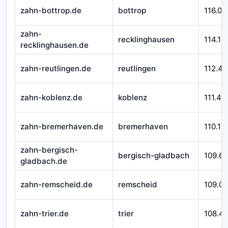
zahn-bottrop.de
bottrop
116.01
zahn-
recklinghausen
114.14
recklinghausen.de
zahn-reutlingen.de
reutlingen
112.45
zahn-koblenz.de
koblenz
111.43
zahn-bremerhaven.de
bremerhaven
110.12
zahn-bergisch-
bergisch-gladbach
109.6
gladbach.de
zahn-remscheid.de
remscheid
109.0
zahn-trier.de
trier
108.4