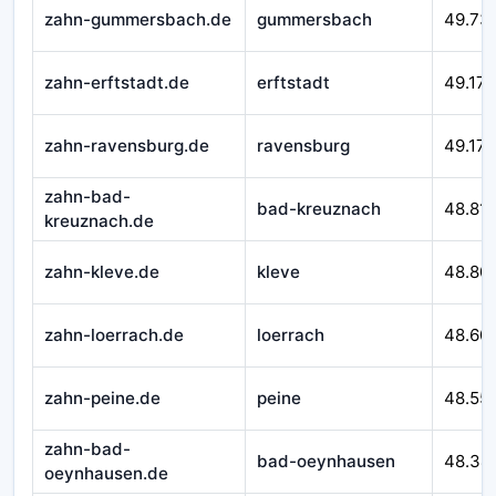
zahn-gummersbach.de
gummersbach
49.73
zahn-erftstadt.de
erftstadt
49.179
zahn-ravensburg.de
ravensburg
49.172
zahn-bad-
bad-kreuznach
48.81
kreuznach.de
zahn-kleve.de
kleve
48.80
zahn-loerrach.de
loerrach
48.60
zahn-peine.de
peine
48.55
zahn-bad-
bad-oeynhausen
48.34
oeynhausen.de