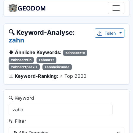
🔍 Keyword-Analyse:
Teilen
zahn
🧠
Ähnliche Keywords:
zahnaerzte
zahnaerztin
zahnarzt
zahnarztpraxis
zahnheilkunde
📊
Keyword-Ranking:
⭐ Top 2000
🔍 Keyword
📂 Filter