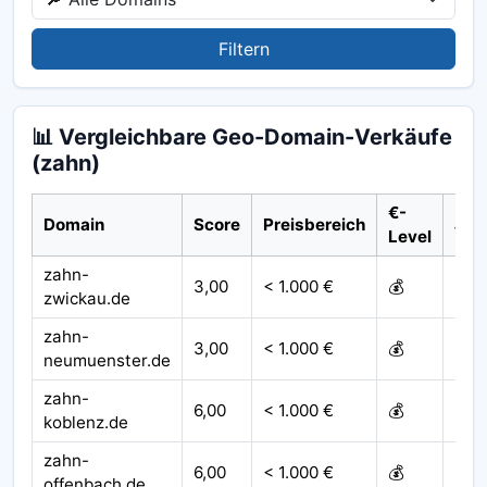
Filtern
📊 Vergleichbare Geo-Domain-Verkäufe
(zahn)
€-
Domain
Score
Preisbereich
Jah
Level
zahn-
3,00
< 1.000 €
💰
202
zwickau.de
zahn-
3,00
< 1.000 €
💰
202
neumuenster.de
zahn-
6,00
< 1.000 €
💰
202
koblenz.de
zahn-
6,00
< 1.000 €
💰
202
offenbach.de