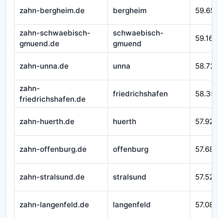
zahn-bergheim.de
bergheim
59.65
zahn-schwaebisch-
schwaebisch-
59.166
gmuend.de
gmuend
zahn-unna.de
unna
58.72
zahn-
friedrichshafen
58.35
friedrichshafen.de
zahn-huerth.de
huerth
57.925
zahn-offenburg.de
offenburg
57.687
zahn-stralsund.de
stralsund
57.525
zahn-langenfeld.de
langenfeld
57.08