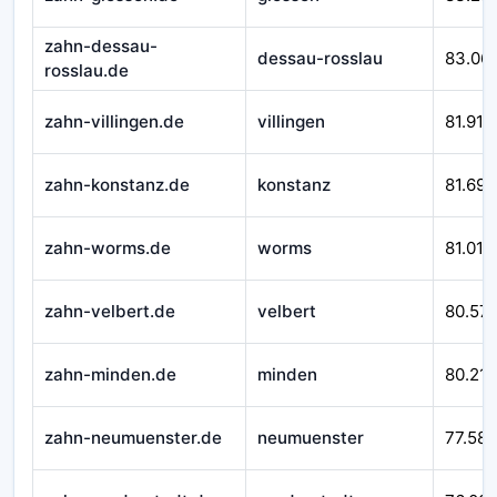
zahn-dessau-
dessau-rosslau
83.06
rosslau.de
zahn-villingen.de
villingen
81.916
zahn-konstanz.de
konstanz
81.692
zahn-worms.de
worms
81.010
zahn-velbert.de
velbert
80.57
zahn-minden.de
minden
80.212
zahn-neumuenster.de
neumuenster
77.588