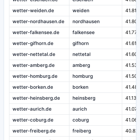
wetter-weiden.de
weiden
41.817
wetter-nordhausen.de
nordhausen
41.800
wetter-falkensee.de
falkensee
41.777
wetter-gifhorn.de
gifhorn
41.617
wetter-nettetal.de
nettetal
41.605
wetter-amberg.de
amberg
41.53
wetter-homburg.de
homburg
41.50
wetter-borken.de
borken
41.48
wetter-heinsberg.de
heinsberg
41.138
wetter-aurich.de
aurich
41.075
wetter-coburg.de
coburg
41.062
wetter-freiberg.de
freiberg
40.82