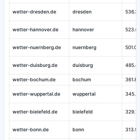
wetter-dresden.de
dresden
536.3
wetter-hannover.de
hannover
523.6
wetter-nuernberg.de
nuernberg
501.07
wetter-duisburg.de
duisburg
485.4
wetter-bochum.de
bochum
361.8
wetter-wuppertal.de
wuppertal
345.4
wetter-bielefeld.de
bielefeld
329.7
wetter-bonn.de
bonn
313.9