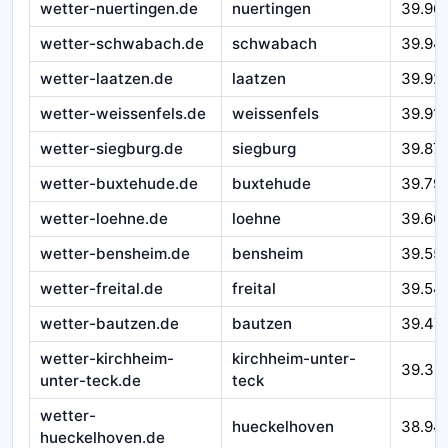
wetter-nuertingen.de
nuertingen
39.96
wetter-schwabach.de
schwabach
39.94
wetter-laatzen.de
laatzen
39.92
wetter-weissenfels.de
weissenfels
39.91
wetter-siegburg.de
siegburg
39.87
wetter-buxtehude.de
buxtehude
39.79
wetter-loehne.de
loehne
39.60
wetter-bensheim.de
bensheim
39.55
wetter-freital.de
freital
39.54
wetter-bautzen.de
bautzen
39.47
wetter-kirchheim-
kirchheim-unter-
39.39
unter-teck.de
teck
wetter-
hueckelhoven
38.94
hueckelhoven.de