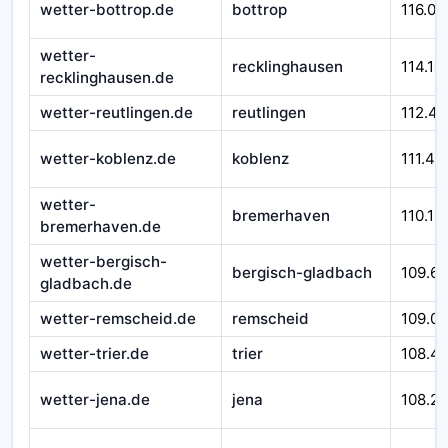
wetter-bottrop.de
bottrop
116.01
wetter-
recklinghausen
114.14
recklinghausen.de
wetter-reutlingen.de
reutlingen
112.45
wetter-koblenz.de
koblenz
111.43
wetter-
bremerhaven
110.12
bremerhaven.de
wetter-bergisch-
bergisch-gladbach
109.6
gladbach.de
wetter-remscheid.de
remscheid
109.0
wetter-trier.de
trier
108.4
wetter-jena.de
jena
108.2