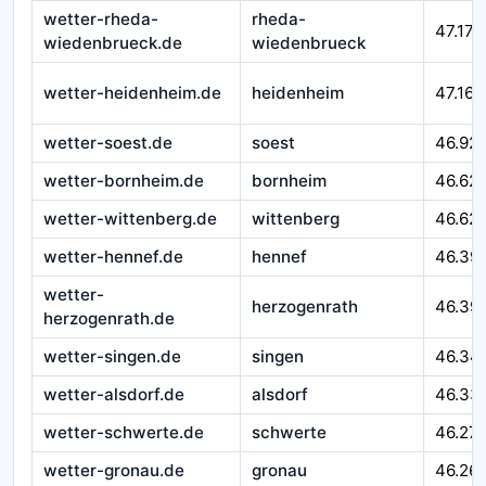
wetter-rheda-
rheda-
47.177
wiedenbrueck.de
wiedenbrueck
wetter-heidenheim.de
heidenheim
47.164
wetter-soest.de
soest
46.92
wetter-bornheim.de
bornheim
46.62
wetter-wittenberg.de
wittenberg
46.621
wetter-hennef.de
hennef
46.39
wetter-
herzogenrath
46.39
herzogenrath.de
wetter-singen.de
singen
46.34
wetter-alsdorf.de
alsdorf
46.33
wetter-schwerte.de
schwerte
46.27
wetter-gronau.de
gronau
46.26