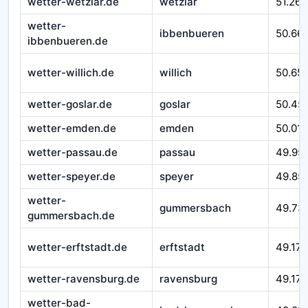
wetter-wetzlar.de
wetzlar
51.262
wetter-
ibbenbueren
50.66
ibbenbueren.de
wetter-willich.de
willich
50.65
wetter-goslar.de
goslar
50.45
wetter-emden.de
emden
50.016
wetter-passau.de
passau
49.95
wetter-speyer.de
speyer
49.85
wetter-
gummersbach
49.73
gummersbach.de
wetter-erftstadt.de
erftstadt
49.179
wetter-ravensburg.de
ravensburg
49.172
wetter-bad-