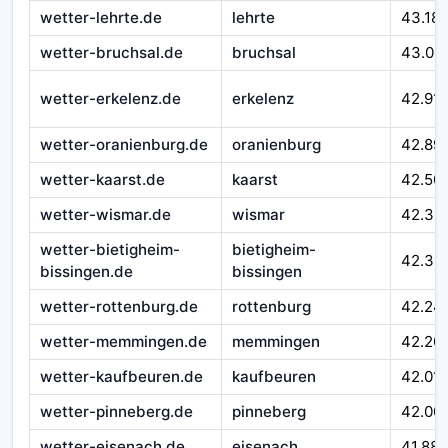
wetter-lehrte.de
lehrte
43.18
wetter-bruchsal.de
bruchsal
43.03
wetter-erkelenz.de
erkelenz
42.91
wetter-oranienburg.de
oranienburg
42.89
wetter-kaarst.de
kaarst
42.50
wetter-wismar.de
wismar
42.39
wetter-bietigheim-
bietigheim-
42.33
bissingen.de
bissingen
wetter-rottenburg.de
rottenburg
42.24
wetter-memmingen.de
memmingen
42.20
wetter-kaufbeuren.de
kaufbeuren
42.01
wetter-pinneberg.de
pinneberg
42.00
wetter-eisenach.de
eisenach
41.88