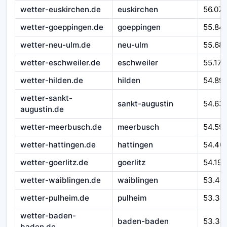
wetter-euskirchen.de
euskirchen
56.07
wetter-goeppingen.de
goeppingen
55.84
wetter-neu-ulm.de
neu-ulm
55.68
wetter-eschweiler.de
eschweiler
55.171
wetter-hilden.de
hilden
54.89
wetter-sankt-
sankt-augustin
54.63
augustin.de
wetter-meerbusch.de
meerbusch
54.59
wetter-hattingen.de
hattingen
54.40
wetter-goerlitz.de
goerlitz
54.193
wetter-waiblingen.de
waiblingen
53.40
wetter-pulheim.de
pulheim
53.34
wetter-baden-
baden-baden
53.34
baden.de