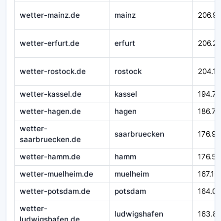
wetter-mainz.de
mainz
206.99
wetter-erfurt.de
erfurt
206.21
wetter-rostock.de
rostock
204.16
wetter-kassel.de
kassel
194.7
wetter-hagen.de
hagen
186.71
wetter-
saarbruecken
176.92
saarbruecken.de
wetter-hamm.de
hamm
176.58
wetter-muelheim.de
muelheim
167.10
wetter-potsdam.de
potsdam
164.0
wetter-
ludwigshafen
163.8
ludwigshafen.de