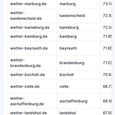
wetter-marburg.de
marburg
73.14
wetter-
luedenscheid
72.92
luedenscheid.de
wetter-lueneburg.de
lueneburg
72.54
wetter-bamberg.de
bamberg
71.952
wetter-bayreuth.de
bayreuth
71.601
wetter-
brandenburg
71.032
brandenburg.de
wetter-bocholt.de
bocholt
70.83
wetter-celle.de
celle
68.721
wetter-
aschaffenburg
68.167
aschaffenburg.de
wetter-landshut.de
landshut
67.509