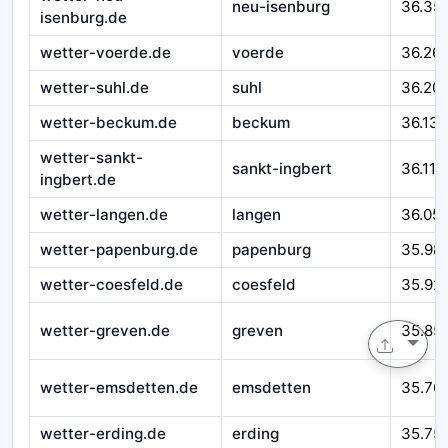
neu-isenburg
36.35
isenburg.de
wetter-voerde.de
voerde
36.26
wetter-suhl.de
suhl
36.20
wetter-beckum.de
beckum
36.135
wetter-sankt-
sankt-ingbert
36.112
ingbert.de
wetter-langen.de
langen
36.05
wetter-papenburg.de
papenburg
35.98
wetter-coesfeld.de
coesfeld
35.92
wetter-greven.de
greven
35.85
wetter-emsdetten.de
emsdetten
35.76
wetter-erding.de
erding
35.75