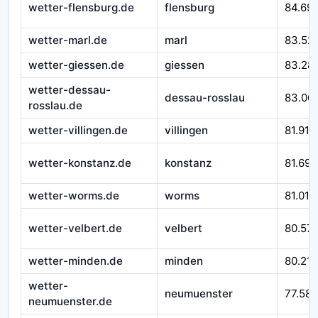
wetter-flensburg.de
flensburg
84.69
wetter-marl.de
marl
83.52
wetter-giessen.de
giessen
83.28
wetter-dessau-
dessau-rosslau
83.06
rosslau.de
wetter-villingen.de
villingen
81.916
wetter-konstanz.de
konstanz
81.692
wetter-worms.de
worms
81.010
wetter-velbert.de
velbert
80.57
wetter-minden.de
minden
80.212
wetter-
neumuenster
77.588
neumuenster.de