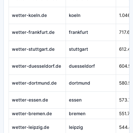
wetter-koeln.de
koeln
1.046.
wetter-frankfurt.de
frankfurt
717.62
wetter-stuttgart.de
stuttgart
612.4
wetter-duesseldorf.de
duesseldorf
604.5
wetter-dortmund.de
dortmund
580.51
wetter-essen.de
essen
573.7
wetter-bremen.de
bremen
551.76
wetter-leipzig.de
leipzig
544.4