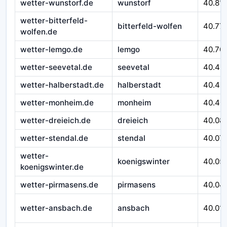
wetter-wunstorf.de
wunstorf
40.81
wetter-bitterfeld-
bitterfeld-wolfen
40.77
wolfen.de
wetter-lemgo.de
lemgo
40.70
wetter-seevetal.de
seevetal
40.46
wetter-halberstadt.de
halberstadt
40.44
wetter-monheim.de
monheim
40.40
wetter-dreieich.de
dreieich
40.08
wetter-stendal.de
stendal
40.07
wetter-
koenigswinter
40.05
koenigswinter.de
wetter-pirmasens.de
pirmasens
40.04
wetter-ansbach.de
ansbach
40.01