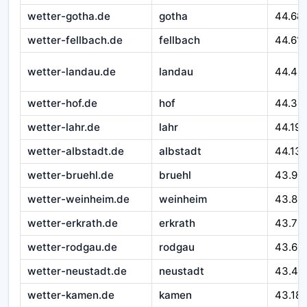
wetter-gotha.de
gotha
44.68
wetter-fellbach.de
fellbach
44.611
wetter-landau.de
landau
44.46
wetter-hof.de
hof
44.32
wetter-lahr.de
lahr
44.195
wetter-albstadt.de
albstadt
44.13
wetter-bruehl.de
bruehl
43.99
wetter-weinheim.de
weinheim
43.89
wetter-erkrath.de
erkrath
43.70
wetter-rodgau.de
rodgau
43.60
wetter-neustadt.de
neustadt
43.49
wetter-kamen.de
kamen
43.18