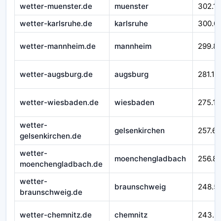
wetter-muenster.de
muenster
302.1
wetter-karlsruhe.de
karlsruhe
300.0
wetter-mannheim.de
mannheim
299.8
wetter-augsburg.de
augsburg
281.11
wetter-wiesbaden.de
wiesbaden
275.11
wetter-
gelsenkirchen
257.65
gelsenkirchen.de
wetter-
moenchengladbach
256.8
moenchengladbach.de
wetter-
braunschweig
248.5
braunschweig.de
wetter-chemnitz.de
chemnitz
243.5