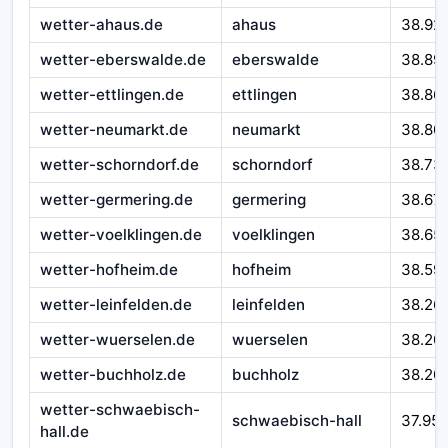
wetter-ahaus.de
ahaus
38.92
wetter-eberswalde.de
eberswalde
38.89
wetter-ettlingen.de
ettlingen
38.86
wetter-neumarkt.de
neumarkt
38.80
wetter-schorndorf.de
schorndorf
38.73
wetter-germering.de
germering
38.67
wetter-voelklingen.de
voelklingen
38.65
wetter-hofheim.de
hofheim
38.59
wetter-leinfelden.de
leinfelden
38.26
wetter-wuerselen.de
wuerselen
38.20
wetter-buchholz.de
buchholz
38.20
wetter-schwaebisch-
schwaebisch-hall
37.95
hall.de