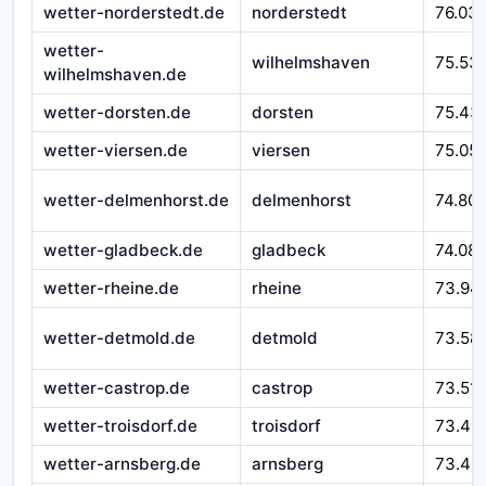
wetter-norderstedt.de
norderstedt
76.03
wetter-
wilhelmshaven
75.53
wilhelmshaven.de
wetter-dorsten.de
dorsten
75.43
wetter-viersen.de
viersen
75.05
wetter-delmenhorst.de
delmenhorst
74.80
wetter-gladbeck.de
gladbeck
74.08
wetter-rheine.de
rheine
73.94
wetter-detmold.de
detmold
73.58
wetter-castrop.de
castrop
73.51
wetter-troisdorf.de
troisdorf
73.49
wetter-arnsberg.de
arnsberg
73.43