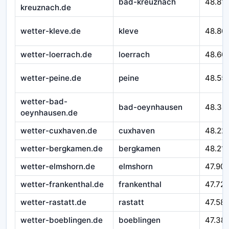
bad-kreuznach
48.81
kreuznach.de
wetter-kleve.de
kleve
48.80
wetter-loerrach.de
loerrach
48.60
wetter-peine.de
peine
48.55
wetter-bad-
bad-oeynhausen
48.34
oeynhausen.de
wetter-cuxhaven.de
cuxhaven
48.22
wetter-bergkamen.de
bergkamen
48.21
wetter-elmshorn.de
elmshorn
47.90
wetter-frankenthal.de
frankenthal
47.72
wetter-rastatt.de
rastatt
47.58
wetter-boeblingen.de
boeblingen
47.38