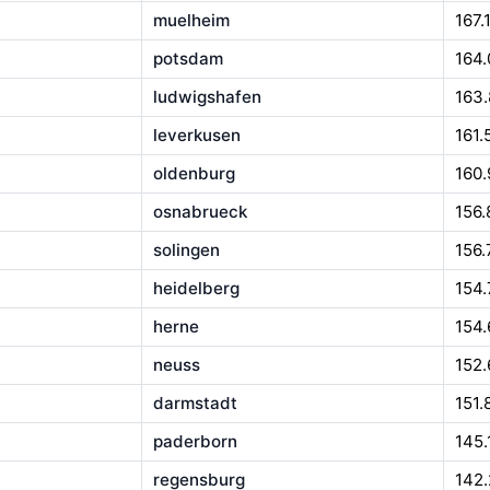
muelheim
167.
potsdam
164
ludwigshafen
163
leverkusen
161.
oldenburg
160.
osnabrueck
156.
solingen
156.
heidelberg
154.
herne
154.
neuss
152
darmstadt
151.
paderborn
145.
regensburg
142