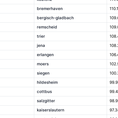
bremerhaven
110.
bergisch-gladbach
109.
remscheid
109.
trier
108
jena
108.
erlangen
106
moers
102
siegen
100
hildesheim
99.
cottbus
99.4
salzgitter
98.
kaiserslautern
97.3