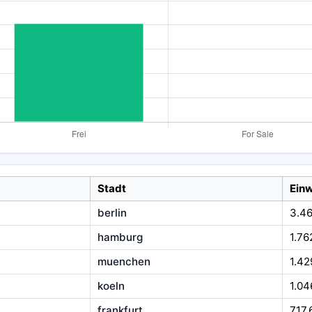
Stadt
Ein
berlin
3.4
hamburg
1.76
muenchen
1.42
koeln
1.04
frankfurt
717.