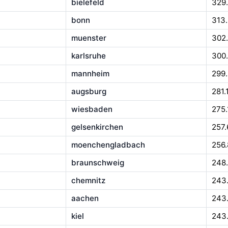
bielefeld
329
bonn
313
muenster
302.
karlsruhe
300
mannheim
299
augsburg
281.
wiesbaden
275.
gelsenkirchen
257.
moenchengladbach
256
braunschweig
248
chemnitz
243
aachen
243
kiel
243