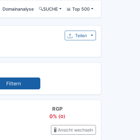
Domainanalyse
🔍SUCHE
📊 Top 500
Teilen
Filtern
RGP
0%
(0)
🖥️ Ansicht wechseln