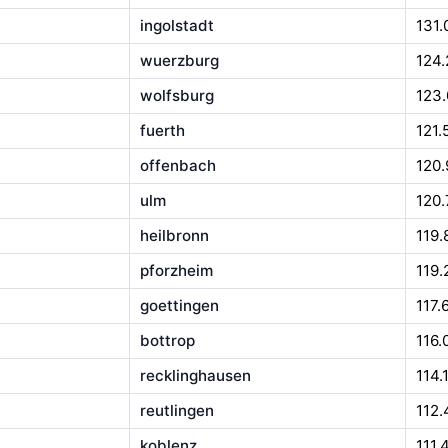
ingolstadt
131.
wuerzburg
124.
wolfsburg
123
fuerth
121.
offenbach
120.
ulm
120.
heilbronn
119.
pforzheim
119.
goettingen
117.
bottrop
116.
recklinghausen
114.
reutlingen
112.
koblenz
111.