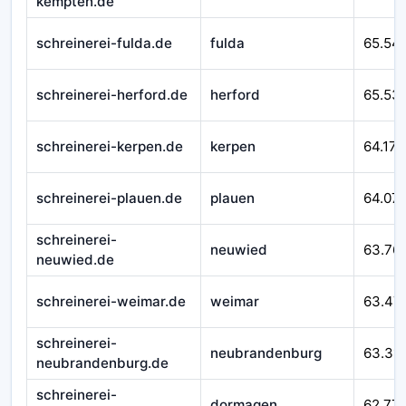
kempten.de
schreinerei-fulda.de
fulda
65.54
schreinerei-herford.de
herford
65.53
schreinerei-kerpen.de
kerpen
64.171
schreinerei-plauen.de
plauen
64.07
schreinerei-
neuwied
63.76
neuwied.de
schreinerei-weimar.de
weimar
63.47
schreinerei-
neubrandenburg
63.311
neubrandenburg.de
schreinerei-
dormagen
62.77