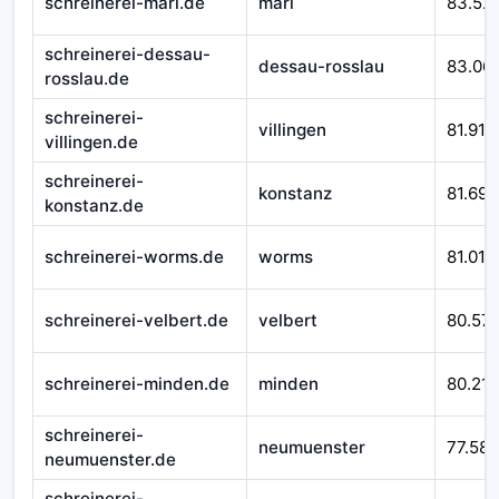
schreinerei-marl.de
marl
83.52
schreinerei-dessau-
dessau-rosslau
83.06
rosslau.de
schreinerei-
villingen
81.916
villingen.de
schreinerei-
konstanz
81.692
konstanz.de
schreinerei-worms.de
worms
81.010
schreinerei-velbert.de
velbert
80.57
schreinerei-minden.de
minden
80.212
schreinerei-
neumuenster
77.588
neumuenster.de
schreinerei-