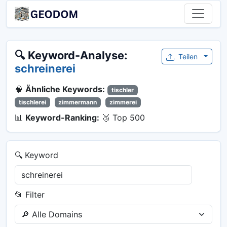
🔍 Keyword-Analyse:
Teilen
schreinerei
🧠
Ähnliche Keywords:
tischler
tischlerei
zimmermann
zimmerei
📊
Keyword-Ranking:
🥉 Top 500
🔍 Keyword
📂 Filter