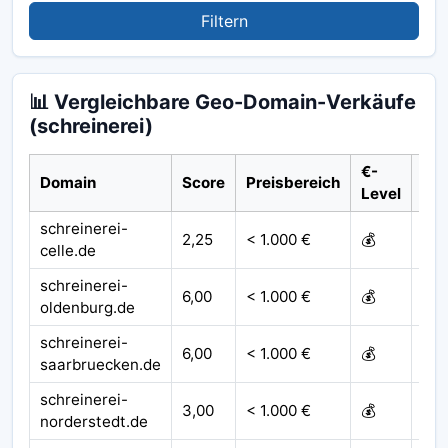
Filtern
📊 Vergleichbare Geo-Domain-Verkäufe
(schreinerei)
€-
Domain
Score
Preisbereich
Jah
Level
schreinerei-
2,25
< 1.000 €
💰
20
celle.de
schreinerei-
6,00
< 1.000 €
💰
202
oldenburg.de
schreinerei-
6,00
< 1.000 €
💰
202
saarbruecken.de
schreinerei-
3,00
< 1.000 €
💰
20
norderstedt.de