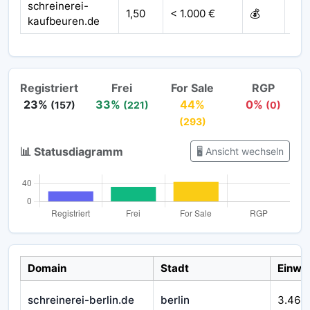
schreinerei-
1,50
< 1.000 €
💰
20
kaufbeuren.de
Registriert
Frei
For Sale
RGP
23%
33%
44%
0%
(157)
(221)
(0)
(293)
📊 Statusdiagramm
🖥️ Ansicht wechseln
Domain
Stadt
Einwo
schreinerei-berlin.de
berlin
3.469