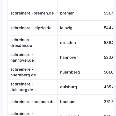
schreinerei-bremen.de
bremen
551.76
schreinerei-leipzig.de
leipzig
544.4
schreinerei-
dresden
536.3
dresden.de
schreinerei-
hannover
523.6
hannover.de
schreinerei-
nuernberg
501.07
nuernberg.de
schreinerei-
duisburg
485.4
duisburg.de
schreinerei-bochum.de
bochum
361.8
schreinerei-