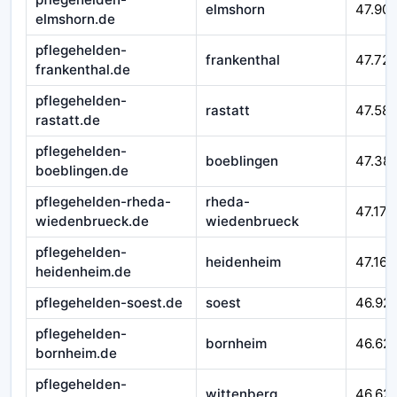
elmshorn
47.90
elmshorn.de
pflegehelden-
frankenthal
47.72
frankenthal.de
pflegehelden-
rastatt
47.58
rastatt.de
pflegehelden-
boeblingen
47.38
boeblingen.de
pflegehelden-rheda-
rheda-
47.177
wiedenbrueck.de
wiedenbrueck
pflegehelden-
heidenheim
47.164
heidenheim.de
pflegehelden-soest.de
soest
46.92
pflegehelden-
bornheim
46.62
bornheim.de
pflegehelden-
wittenberg
46.621