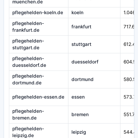
muenchen.de
pflegehelden-koeln.de
koeln
1.046.
pflegehelden-
frankfurt
717.62
frankfurt.de
pflegehelden-
stuttgart
612.4
stuttgart.de
pflegehelden-
duesseldorf
604.5
duesseldorf.de
pflegehelden-
dortmund
580.51
dortmund.de
pflegehelden-essen.de
essen
573.7
pflegehelden-
bremen
551.76
bremen.de
pflegehelden-
leipzig
544.4
leipzig.de