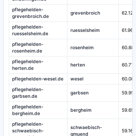
pflegehelden-
grevenbroich
62.124
grevenbroich.de
pflegehelden-
ruesselsheim
61.967
ruesselsheim.de
pflegehelden-
rosenheim
60.88
rosenheim.de
pflegehelden-
herten
60.710
herten.de
pflegehelden-wesel.de
wesel
60.08
pflegehelden-
garbsen
59.95
garbsen.de
pflegehelden-
bergheim
59.65
bergheim.de
pflegehelden-
schwaebisch-
schwaebisch-
59.166
gmuend