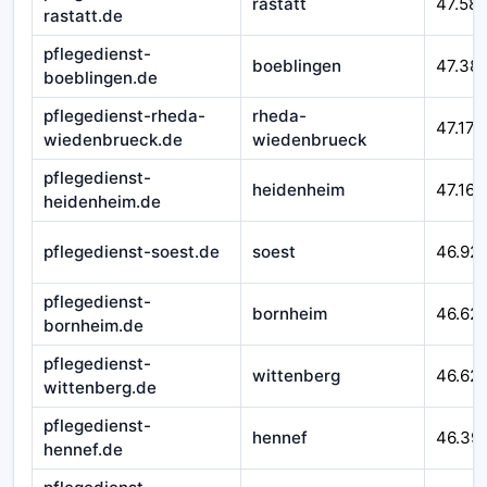
rastatt
47.58
rastatt.de
pflegedienst-
boeblingen
47.38
boeblingen.de
pflegedienst-rheda-
rheda-
47.177
wiedenbrueck.de
wiedenbrueck
pflegedienst-
heidenheim
47.164
heidenheim.de
pflegedienst-soest.de
soest
46.92
pflegedienst-
bornheim
46.62
bornheim.de
pflegedienst-
wittenberg
46.621
wittenberg.de
pflegedienst-
hennef
46.39
hennef.de