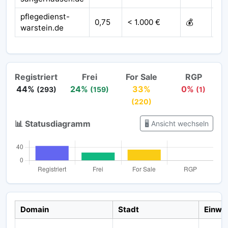
pflegedienst-
0,75
< 1.000 €
💰
20
warstein.de
Registriert
Frei
For Sale
RGP
44%
24%
33%
0%
(293)
(159)
(1)
(220)
📊 Statusdiagramm
🖥️ Ansicht wechseln
Domain
Stadt
Einwo