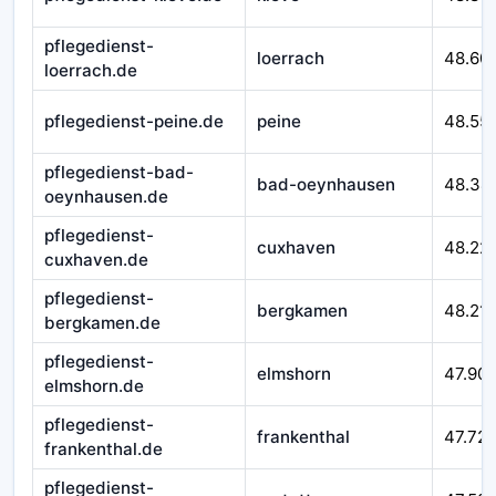
pflegedienst-
loerrach
48.60
loerrach.de
pflegedienst-peine.de
peine
48.55
pflegedienst-bad-
bad-oeynhausen
48.34
oeynhausen.de
pflegedienst-
cuxhaven
48.22
cuxhaven.de
pflegedienst-
bergkamen
48.21
bergkamen.de
pflegedienst-
elmshorn
47.90
elmshorn.de
pflegedienst-
frankenthal
47.72
frankenthal.de
pflegedienst-