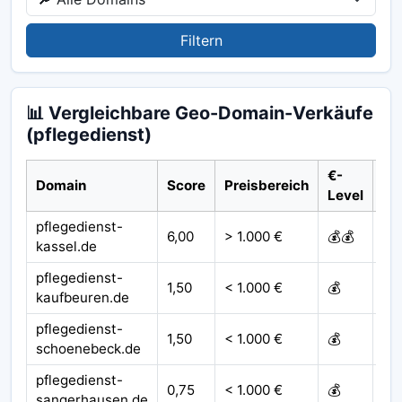
Filtern
📊 Vergleichbare Geo-Domain-Verkäufe
(pflegedienst)
€-
Domain
Score
Preisbereich
Ja
Level
pflegedienst-
6,00
> 1.000 €
💰💰
20
kassel.de
pflegedienst-
1,50
< 1.000 €
💰
20
kaufbeuren.de
pflegedienst-
1,50
< 1.000 €
💰
20
schoenebeck.de
pflegedienst-
0,75
< 1.000 €
💰
20
sangerhausen.de