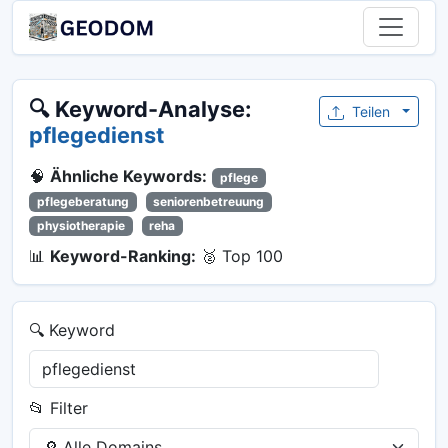
🔍 Keyword-Analyse:
Teilen
pflegedienst
🧠
Ähnliche Keywords:
pflege
pflegeberatung
seniorenbetreuung
physiotherapie
reha
📊
Keyword-Ranking:
🥈 Top 100
🔍 Keyword
📂 Filter