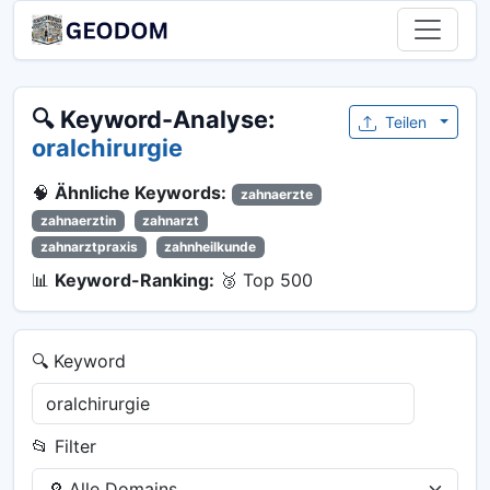
🔍 Keyword-Analyse:
Teilen
oralchirurgie
🧠
Ähnliche Keywords:
zahnaerzte
zahnaerztin
zahnarzt
zahnarztpraxis
zahnheilkunde
📊
Keyword-Ranking:
🥉 Top 500
🔍 Keyword
📂 Filter