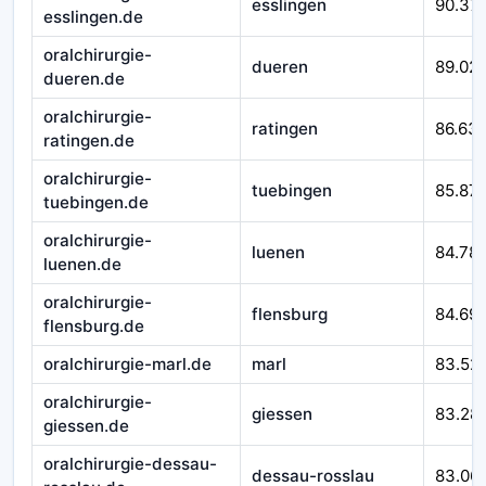
esslingen
90.37
esslingen.de
oralchirurgie-
dueren
89.02
dueren.de
oralchirurgie-
ratingen
86.63
ratingen.de
oralchirurgie-
tuebingen
85.871
tuebingen.de
oralchirurgie-
luenen
84.78
luenen.de
oralchirurgie-
flensburg
84.69
flensburg.de
oralchirurgie-marl.de
marl
83.52
oralchirurgie-
giessen
83.28
giessen.de
oralchirurgie-dessau-
dessau-rosslau
83.06