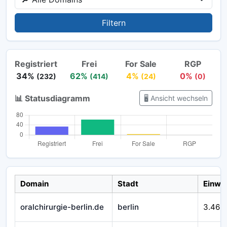
Filtern
Registriert
Frei
For Sale
RGP
34%
62%
4%
0%
(232)
(414)
(24)
(0)
📊 Statusdiagramm
🖥️ Ansicht wechseln
Domain
Stadt
Einwo
oralchirurgie-berlin.de
berlin
3.469