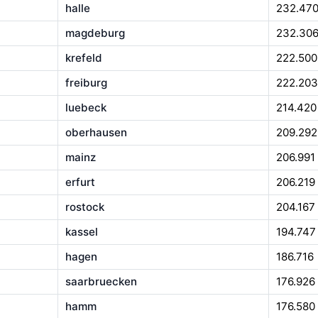
halle
232.47
magdeburg
232.30
krefeld
222.500
freiburg
222.203
luebeck
214.420
oberhausen
209.292
mainz
206.991
erfurt
206.219
rostock
204.167
kassel
194.747
hagen
186.716
saarbruecken
176.926
hamm
176.580