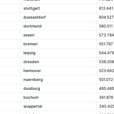
stuttgart
612.441
duesseldorf
604.527
dortmund
580.511
essen
573.78
bremen
551.767
leipzig
544.47
dresden
536.308
hannover
523.64
nuernberg
501.072
duisburg
485.46
bochum
361.876
wuppertal
345.42