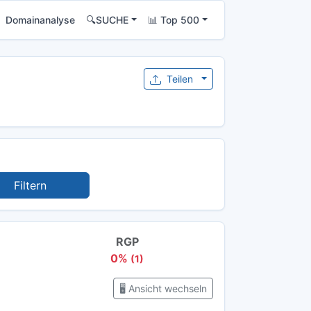
Domainanalyse
🔍SUCHE
📊 Top 500
Teilen
Filtern
RGP
0%
(1)
🖥️ Ansicht wechseln