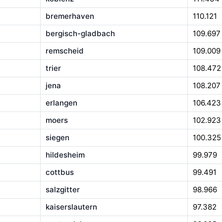
bremerhaven
110.121
bergisch-gladbach
109.697
remscheid
109.009
trier
108.472
jena
108.207
erlangen
106.423
moers
102.923
siegen
100.325
hildesheim
99.979
cottbus
99.491
salzgitter
98.966
kaiserslautern
97.382