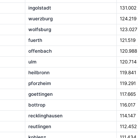
ingolstadt
131.002
wuerzburg
124.219
wolfsburg
123.027
fuerth
121.519
offenbach
120.988
ulm
120.714
heilbronn
119.841
pforzheim
119.291
goettingen
117.665
bottrop
116.017
recklinghausen
114.147
reutlingen
112.452
koblenz
111.434