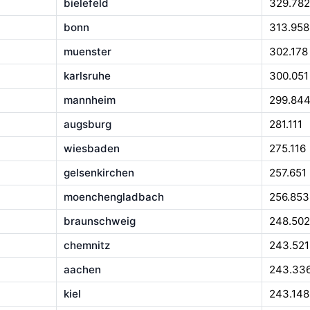
bielefeld
329.782
bonn
313.958
muenster
302.178
karlsruhe
300.051
mannheim
299.84
augsburg
281.111
wiesbaden
275.116
gelsenkirchen
257.651
moenchengladbach
256.853
braunschweig
248.502
chemnitz
243.521
aachen
243.33
kiel
243.148