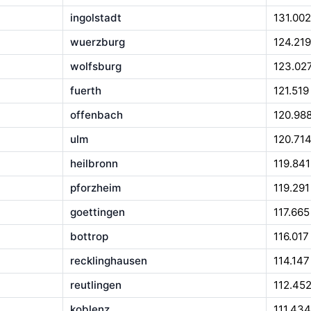
ingolstadt
131.002
wuerzburg
124.219
wolfsburg
123.02
fuerth
121.519
offenbach
120.98
ulm
120.71
heilbronn
119.841
pforzheim
119.291
goettingen
117.665
bottrop
116.017
recklinghausen
114.147
reutlingen
112.45
koblenz
111.434