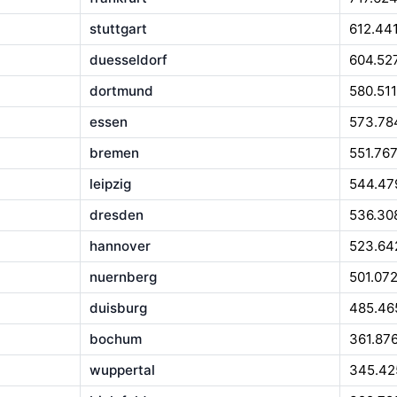
stuttgart
612.44
duesseldorf
604.52
dortmund
580.511
essen
573.78
bremen
551.76
leipzig
544.47
dresden
536.30
hannover
523.64
nuernberg
501.07
duisburg
485.46
bochum
361.87
wuppertal
345.42