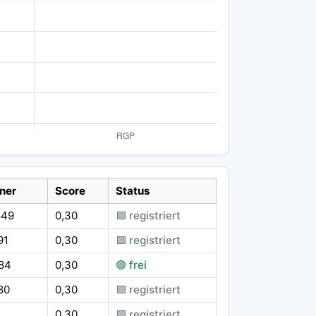
ner
Score
Status
849
0,30
🟪 registriert
91
0,30
🟪 registriert
584
0,30
🟢 frei
80
0,30
🟪 registriert
4
0,30
🟪 registriert