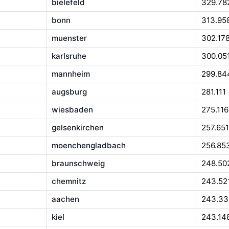
bielefeld
329.78
bonn
313.95
muenster
302.17
karlsruhe
300.05
mannheim
299.84
augsburg
281.111
wiesbaden
275.116
gelsenkirchen
257.651
moenchengladbach
256.85
braunschweig
248.50
chemnitz
243.52
aachen
243.33
kiel
243.14