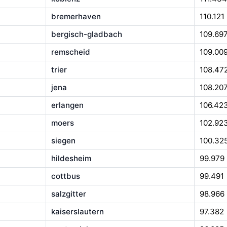
bremerhaven
110.121
bergisch-gladbach
109.69
remscheid
109.00
trier
108.47
jena
108.20
erlangen
106.42
moers
102.92
siegen
100.32
hildesheim
99.979
cottbus
99.491
salzgitter
98.966
kaiserslautern
97.382