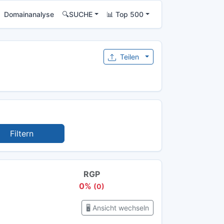
Domainanalyse
🔍SUCHE
📊 Top 500
Teilen
Filtern
RGP
0%
(0)
🖥️ Ansicht wechseln