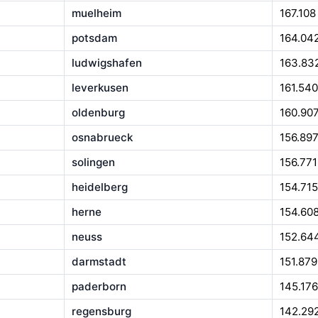
muelheim
167.108
potsdam
164.04
ludwigshafen
163.83
leverkusen
161.540
oldenburg
160.90
osnabrueck
156.89
solingen
156.771
heidelberg
154.715
herne
154.60
neuss
152.64
darmstadt
151.879
paderborn
145.176
regensburg
142.29