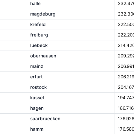
halle
232.47
magdeburg
232.30
krefeld
222.50
freiburg
222.20
luebeck
214.42
oberhausen
209.29
mainz
206.99
erfurt
206.21
rostock
204.16
kassel
194.74
hagen
186.716
saarbruecken
176.92
hamm
176.58