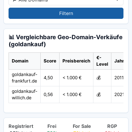
Filtern
📊 Vergleichbare Geo-Domain-Verkäufe
(goldankauf)
€-
Domain
Score
Preisbereich
Jahr
Level
goldankauf-
4,50
< 1.000 €
💰
2011
frankfurt.de
goldankauf-
0,56
< 1.000 €
💰
2021
willich.de
Registriert
Frei
For Sale
RGP