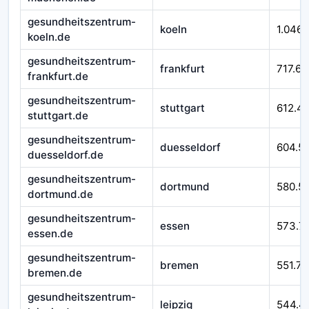
gesundheitszentrum-
koeln
1.046.
koeln.de
gesundheitszentrum-
frankfurt
717.62
frankfurt.de
gesundheitszentrum-
stuttgart
612.4
stuttgart.de
gesundheitszentrum-
duesseldorf
604.5
duesseldorf.de
gesundheitszentrum-
dortmund
580.51
dortmund.de
gesundheitszentrum-
essen
573.7
essen.de
gesundheitszentrum-
bremen
551.76
bremen.de
gesundheitszentrum-
leipzig
544.4