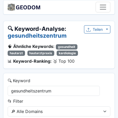
🔍 Keyword-Analyse:
Teilen
gesundheitszentrum
🧠
Ähnliche Keywords:
gesundheit
hautarzt
hautarztpraxis
kardiologie
📊
Keyword-Ranking:
🥈 Top 100
🔍 Keyword
📂 Filter