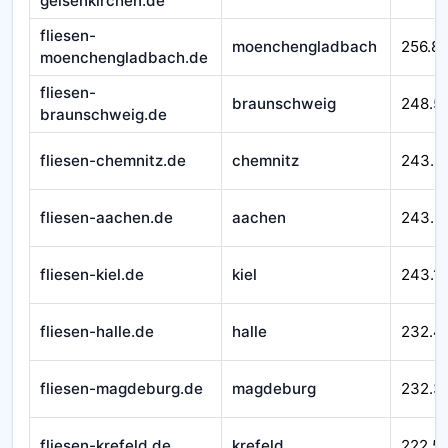
gelsenkirchen.de
fliesen-
moenchengladbach
256.8
moenchengladbach.de
fliesen-
braunschweig
248.5
braunschweig.de
fliesen-chemnitz.de
chemnitz
243.5
fliesen-aachen.de
aachen
243.3
fliesen-kiel.de
kiel
243.1
fliesen-halle.de
halle
232.4
fliesen-magdeburg.de
magdeburg
232.3
fliesen-krefeld.de
krefeld
222.5