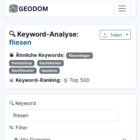
🔍 Keyword-Analyse:
Teilen
fliesen
🧠
Ähnliche Keywords:
fliesenleger
fensterbau
dachdecker
dachfenster
hausbau
📊
Keyword-Ranking:
🥉 Top 500
🔍 Keyword
📂 Filter