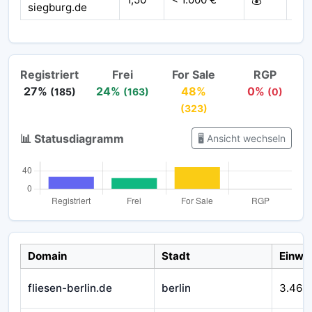
siegburg.de
Registriert
Frei
For Sale
RGP
27%
24%
48%
0%
(185)
(163)
(0)
(323)
📊 Statusdiagramm
🖥️ Ansicht wechseln
Domain
Stadt
Einwo
fliesen-berlin.de
berlin
3.469