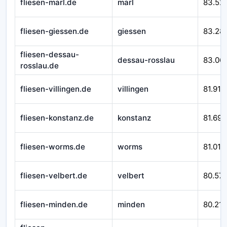
fliesen-marl.de
marl
83.52
fliesen-giessen.de
giessen
83.28
fliesen-dessau-
dessau-rosslau
83.06
rosslau.de
fliesen-villingen.de
villingen
81.916
fliesen-konstanz.de
konstanz
81.692
fliesen-worms.de
worms
81.010
fliesen-velbert.de
velbert
80.57
fliesen-minden.de
minden
80.212