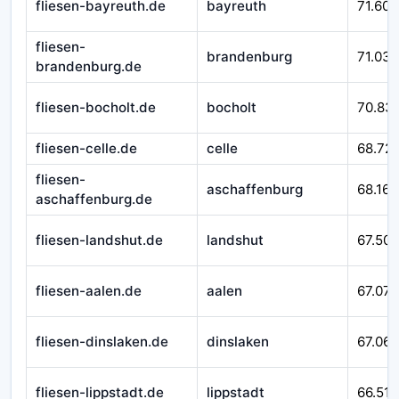
fliesen-bayreuth.de
bayreuth
71.601
fliesen-
brandenburg
71.032
brandenburg.de
fliesen-bocholt.de
bocholt
70.83
fliesen-celle.de
celle
68.721
fliesen-
aschaffenburg
68.167
aschaffenburg.de
fliesen-landshut.de
landshut
67.509
fliesen-aalen.de
aalen
67.079
fliesen-dinslaken.de
dinslaken
67.065
fliesen-lippstadt.de
lippstadt
66.518