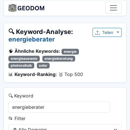
🔍 Keyword-Analyse:
Teilen
energieberater
🧠
Ähnliche Keywords:
energie
energieausweis
energieberatung
photovoltaik
solar
📊
Keyword-Ranking:
🥉 Top 500
🔍 Keyword
📂 Filter