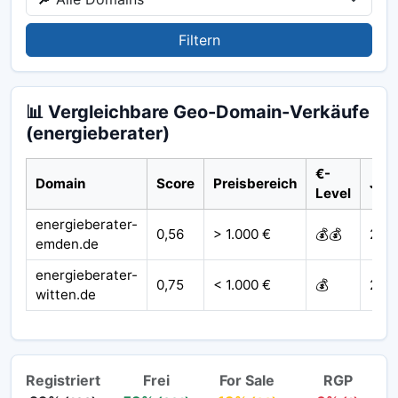
Filtern
📊 Vergleichbare Geo-Domain-Verkäufe
(energieberater)
€-
Domain
Score
Preisbereich
Jah
Level
energieberater-
0,56
> 1.000 €
💰💰
202
emden.de
energieberater-
0,75
< 1.000 €
💰
202
witten.de
Registriert
Frei
For Sale
RGP