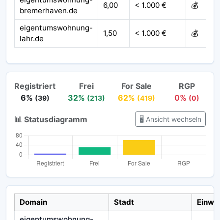
6,00
< 1.000 €
💰
bremerhaven.de
eigentumswohnung-
1,50
< 1.000 €
💰
lahr.de
Registriert
Frei
For Sale
RGP
6%
32%
62%
0%
(39)
(213)
(419)
(0)
📊 Statusdiagramm
🖥️ Ansicht wechseln
Domain
Stadt
Einwo
eigentumswohnung-