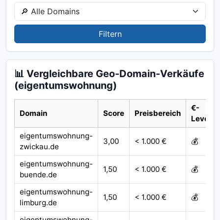
Filtern
📊 Vergleichbare Geo-Domain-Verkäufe
(eigentumswohnung)
€-
Domain
Score
Preisbereich
Level
eigentumswohnung-
3,00
< 1.000 €
💰
zwickau.de
eigentumswohnung-
1,50
< 1.000 €
💰
buende.de
eigentumswohnung-
1,50
< 1.000 €
💰
limburg.de
eigentumswohnung-