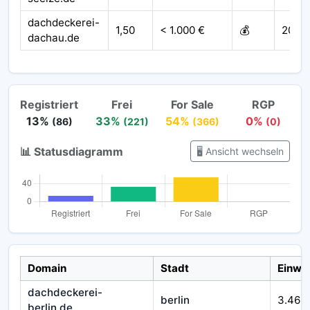
dachdeckerei-
1,50
< 1.000 €
💰
2021
dachau.de
Registriert
Frei
For Sale
RGP
13%
33%
54%
0%
(86)
(221)
(366)
(0)
📊 Statusdiagramm
🖥️ Ansicht wechseln
Domain
Stadt
Einwo
dachdeckerei-
berlin
3.469
berlin.de