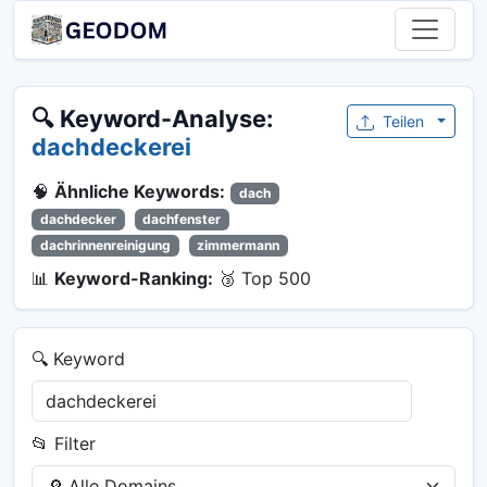
🔍 Keyword-Analyse:
Teilen
dachdeckerei
🧠
Ähnliche Keywords:
dach
dachdecker
dachfenster
dachrinnenreinigung
zimmermann
📊
Keyword-Ranking:
🥉 Top 500
🔍 Keyword
📂 Filter