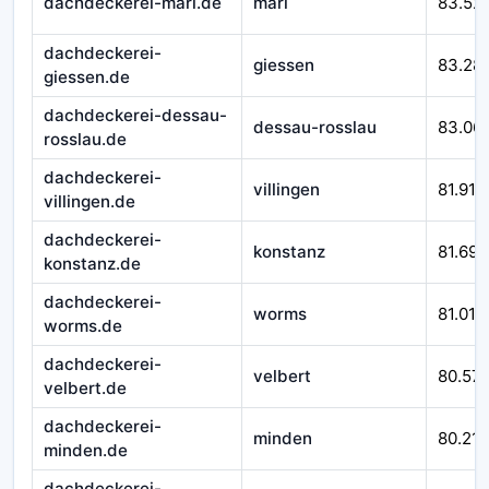
dachdeckerei-marl.de
marl
83.52
dachdeckerei-
giessen
83.28
giessen.de
dachdeckerei-dessau-
dessau-rosslau
83.06
rosslau.de
dachdeckerei-
villingen
81.916
villingen.de
dachdeckerei-
konstanz
81.692
konstanz.de
dachdeckerei-
worms
81.010
worms.de
dachdeckerei-
velbert
80.57
velbert.de
dachdeckerei-
minden
80.212
minden.de
dachdeckerei-