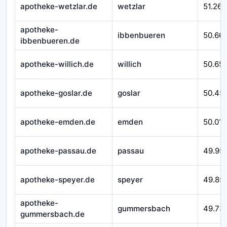
apotheke-wetzlar.de
wetzlar
51.262
apotheke-
ibbenbueren
50.66
ibbenbueren.de
apotheke-willich.de
willich
50.65
apotheke-goslar.de
goslar
50.45
apotheke-emden.de
emden
50.016
apotheke-passau.de
passau
49.95
apotheke-speyer.de
speyer
49.85
apotheke-
gummersbach
49.73
gummersbach.de