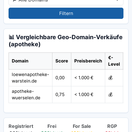
Filtern
📊 Vergleichbare Geo-Domain-Verkäufe
(apotheke)
€-
Domain
Score
Preisbereich
Ja
Level
loewenapotheke-
0,00
< 1.000 €
💰
20
warstein.de
apotheke-
0,75
< 1.000 €
💰
20
wuerselen.de
Registriert
Frei
For Sale
RGP