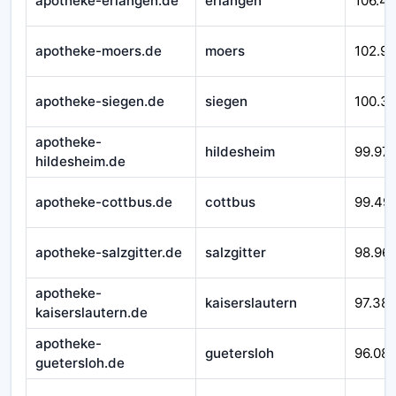
apotheke-erlangen.de
erlangen
106.4
apotheke-moers.de
moers
102.9
apotheke-siegen.de
siegen
100.3
apotheke-
hildesheim
99.97
hildesheim.de
apotheke-cottbus.de
cottbus
99.49
apotheke-salzgitter.de
salzgitter
98.96
apotheke-
kaiserslautern
97.38
kaiserslautern.de
apotheke-
guetersloh
96.08
guetersloh.de