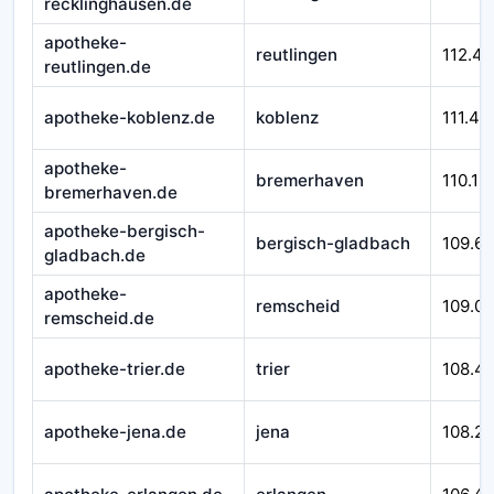
recklinghausen.de
apotheke-
reutlingen
112.45
reutlingen.de
apotheke-koblenz.de
koblenz
111.43
apotheke-
bremerhaven
110.12
bremerhaven.de
apotheke-bergisch-
bergisch-gladbach
109.6
gladbach.de
apotheke-
remscheid
109.0
remscheid.de
apotheke-trier.de
trier
108.4
apotheke-jena.de
jena
108.2