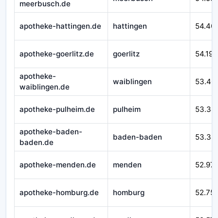
meerbusch.de
apotheke-hattingen.de
hattingen
54.40
apotheke-goerlitz.de
goerlitz
54.193
apotheke-
waiblingen
53.40
waiblingen.de
apotheke-pulheim.de
pulheim
53.34
apotheke-baden-
baden-baden
53.34
baden.de
apotheke-menden.de
menden
52.97
apotheke-homburg.de
homburg
52.75