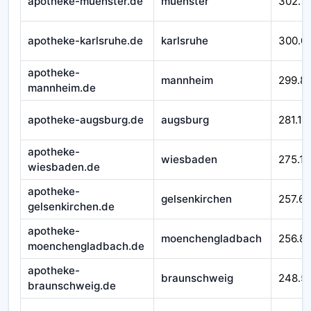
apotheke-muenster.de
muenster
302.1
apotheke-karlsruhe.de
karlsruhe
300.0
apotheke-
mannheim
299.8
mannheim.de
apotheke-augsburg.de
augsburg
281.11
apotheke-
wiesbaden
275.11
wiesbaden.de
apotheke-
gelsenkirchen
257.65
gelsenkirchen.de
apotheke-
moenchengladbach
256.8
moenchengladbach.de
apotheke-
braunschweig
248.5
braunschweig.de