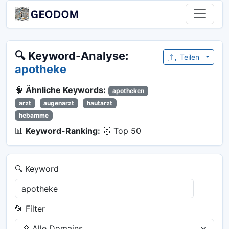
🔍 Keyword-Analyse:
Teilen
apotheke
🧠
Ähnliche Keywords:
apotheken
arzt
augenarzt
hautarzt
hebamme
📊
Keyword-Ranking:
🥇 Top 50
🔍 Keyword
📂 Filter