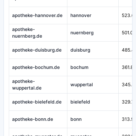
apotheke-hannover.de
hannover
523.6
apotheke-
nuernberg
501.07
nuernberg.de
apotheke-duisburg.de
duisburg
485.4
apotheke-bochum.de
bochum
361.8
apotheke-
wuppertal
345.4
wuppertal.de
apotheke-bielefeld.de
bielefeld
329.7
apotheke-bonn.de
bonn
313.9