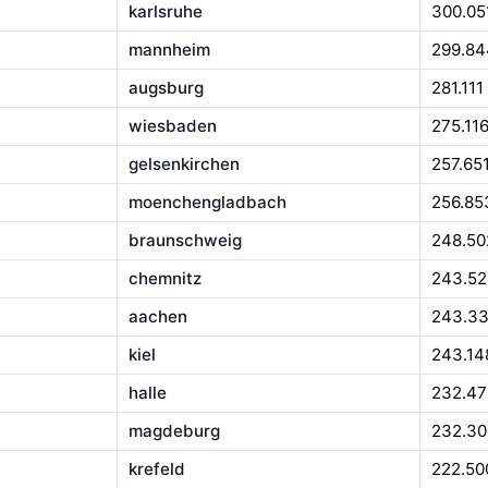
karlsruhe
300.05
mannheim
299.84
augsburg
281.111
wiesbaden
275.11
gelsenkirchen
257.65
moenchengladbach
256.85
braunschweig
248.50
chemnitz
243.52
aachen
243.3
kiel
243.14
halle
232.47
magdeburg
232.30
krefeld
222.50