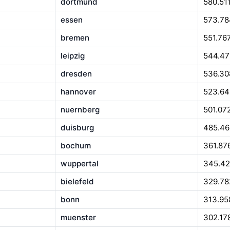
dortmund
580.51
essen
573.78
bremen
551.76
leipzig
544.47
dresden
536.30
hannover
523.64
nuernberg
501.07
duisburg
485.46
bochum
361.87
wuppertal
345.42
bielefeld
329.78
bonn
313.95
muenster
302.17