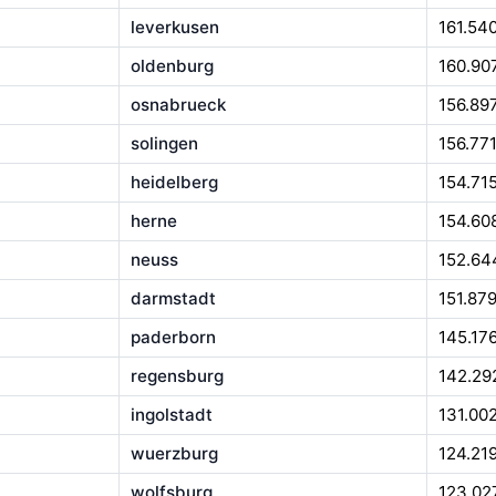
leverkusen
161.54
oldenburg
160.90
osnabrueck
156.89
solingen
156.77
heidelberg
154.71
herne
154.60
neuss
152.64
darmstadt
151.87
paderborn
145.17
regensburg
142.29
ingolstadt
131.00
wuerzburg
124.21
wolfsburg
123.02