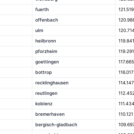
fuerth
121.519
offenbach
120.98
ulm
120.71
heilbronn
119.84
pforzheim
119.291
goettingen
117.665
bottrop
116.017
recklinghausen
114.147
reutlingen
112.45
koblenz
111.43
bremerhaven
110.121
bergisch-gladbach
109.69