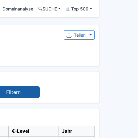
Domainanalyse
🔍SUCHE
📊 Top 500
Teilen
Filtern
€-Level
Jahr