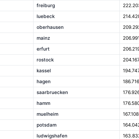
freiburg
222.20
luebeck
214.42
oberhausen
209.29
mainz
206.99
erfurt
206.21
rostock
204.16
kassel
194.74
hagen
186.71
saarbruecken
176.92
hamm
176.58
muelheim
167.108
potsdam
164.04
ludwigshafen
163.83