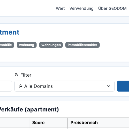
Wert
Verwendung
Über GEODOM
tment
mobilie
wohnung
wohnungen
immobilienmakler
📂 Filter
Verkäufe (apartment)
Score
Preisbereich