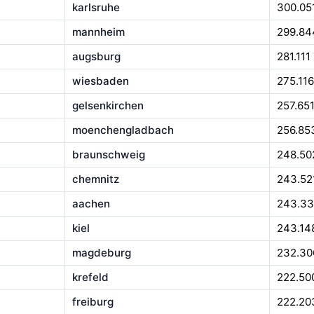
karlsruhe
300.05
mannheim
299.84
augsburg
281.111
wiesbaden
275.116
gelsenkirchen
257.65
moenchengladbach
256.85
braunschweig
248.50
chemnitz
243.52
aachen
243.33
kiel
243.14
magdeburg
232.30
krefeld
222.50
freiburg
222.20