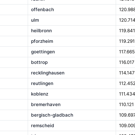
offenbach
120.98
ulm
120.71
heilbronn
119.841
pforzheim
119.291
goettingen
117.665
bottrop
116.017
recklinghausen
114.147
reutlingen
112.45
koblenz
111.43
bremerhaven
110.121
bergisch-gladbach
109.69
remscheid
109.00