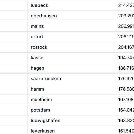
luebeck
214.42
oberhausen
209.29
mainz
206.99
erfurt
206.21
rostock
204.16
kassel
194.74
hagen
186.716
saarbruecken
176.92
hamm
176.58
muelheim
167.108
potsdam
164.04
ludwigshafen
163.83
leverkusen
161.54