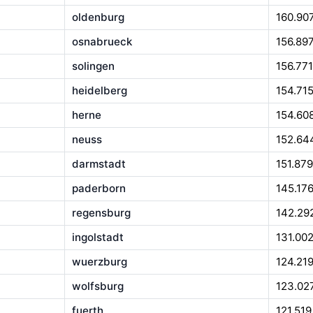
oldenburg
160.90
osnabrueck
156.89
solingen
156.771
heidelberg
154.71
herne
154.60
neuss
152.64
darmstadt
151.879
paderborn
145.17
regensburg
142.29
ingolstadt
131.00
wuerzburg
124.21
wolfsburg
123.02
fuerth
121.519