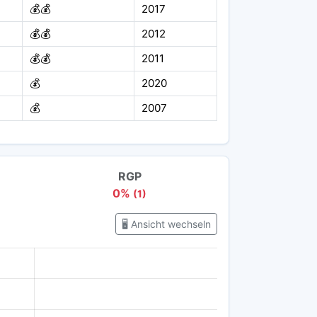
💰💰
2017
💰💰
2012
💰💰
2011
💰
2020
💰
2007
RGP
0%
(1)
🖥️ Ansicht wechseln