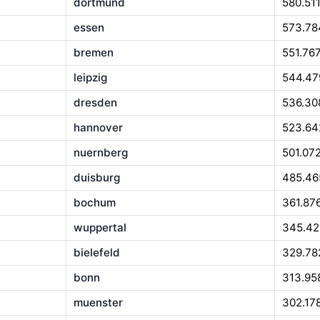
dortmund
580.51
essen
573.78
bremen
551.76
leipzig
544.47
dresden
536.30
hannover
523.64
nuernberg
501.07
duisburg
485.46
bochum
361.87
wuppertal
345.42
bielefeld
329.78
bonn
313.95
muenster
302.17