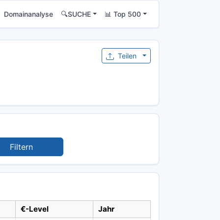
Domainanalyse
🔍SUCHE
📊 Top 500
Teilen
Filtern
€-Level
Jahr