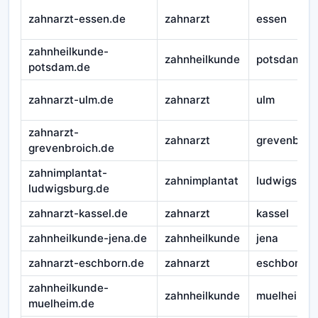
zahnarzt-essen.de
zahnarzt
essen
zahnheilkunde-
zahnheilkunde
potsdam
potsdam.de
zahnarzt-ulm.de
zahnarzt
ulm
zahnarzt-
zahnarzt
grevenbroi
grevenbroich.de
zahnimplantat-
zahnimplantat
ludwigsbur
ludwigsburg.de
zahnarzt-kassel.de
zahnarzt
kassel
zahnheilkunde-jena.de
zahnheilkunde
jena
zahnarzt-eschborn.de
zahnarzt
eschborn
zahnheilkunde-
zahnheilkunde
muelheim
muelheim.de