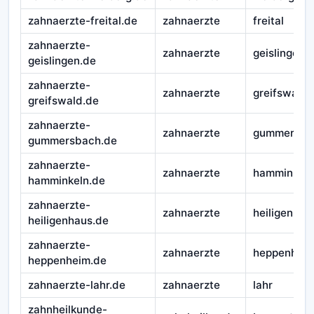
zahnaerzte-freital.de
zahnaerzte
freital
zahnaerzte-
zahnaerzte
geislingen
geislingen.de
zahnaerzte-
zahnaerzte
greifswald
greifswald.de
zahnaerzte-
zahnaerzte
gummersba
gummersbach.de
zahnaerzte-
zahnaerzte
hamminkeln
hamminkeln.de
zahnaerzte-
zahnaerzte
heiligenhau
heiligenhaus.de
zahnaerzte-
zahnaerzte
heppenhei
heppenheim.de
zahnaerzte-lahr.de
zahnaerzte
lahr
zahnheilkunde-