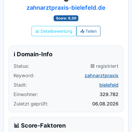
zahnarztpraxis-bielefeld.de
Score: 9,00
📊 Detailbewertung
📤 Teilen
ℹ️ Domain-Info
Status:
🟪 registriert
Keyword:
zahnarztpraxis
Stadt:
bielefeld
Einwohner:
329.782
Zuletzt geprüft:
06.08.2026
📊 Score-Faktoren