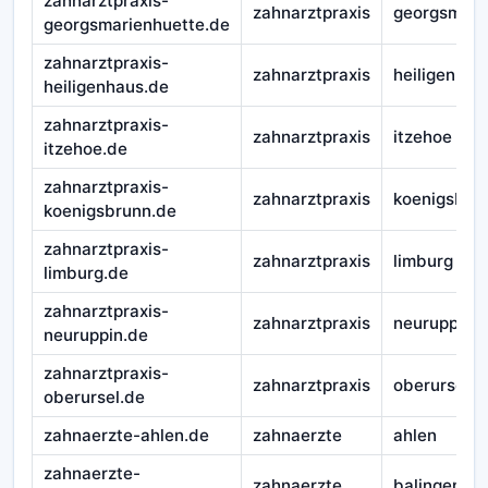
zahnarztpraxis-
zahnarztpraxis
georgsmari
georgsmarienhuette.de
zahnarztpraxis-
zahnarztpraxis
heiligenhau
heiligenhaus.de
zahnarztpraxis-
zahnarztpraxis
itzehoe
itzehoe.de
zahnarztpraxis-
zahnarztpraxis
koenigsbru
koenigsbrunn.de
zahnarztpraxis-
zahnarztpraxis
limburg
limburg.de
zahnarztpraxis-
zahnarztpraxis
neuruppin
neuruppin.de
zahnarztpraxis-
zahnarztpraxis
oberursel
oberursel.de
zahnaerzte-ahlen.de
zahnaerzte
ahlen
zahnaerzte-
zahnaerzte
balingen