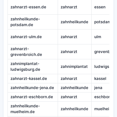
zahnarzt-essen.de
zahnarzt
essen
zahnheilkunde-
zahnheilkunde
potsdam
potsdam.de
zahnarzt-ulm.de
zahnarzt
ulm
zahnarzt-
zahnarzt
grevenbroi
grevenbroich.de
zahnimplantat-
zahnimplantat
ludwigsbur
ludwigsburg.de
zahnarzt-kassel.de
zahnarzt
kassel
zahnheilkunde-jena.de
zahnheilkunde
jena
zahnarzt-eschborn.de
zahnarzt
eschborn
zahnheilkunde-
zahnheilkunde
muelheim
muelheim.de