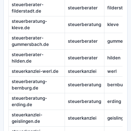
steuerberater-
steuerberater
filderstadt
filderstadt.de
steuerberatung-
steuerberatung
kleve
kleve.de
steuerberater-
steuerberater
gummersb
gummersbach.de
steuerberater-
steuerberater
hilden
hilden.de
steuerkanzlei-werl.de
steuerkanzlei
werl
steuerberatung-
steuerberatung
bernburg
bernburg.de
steuerberatung-
steuerberatung
erding
erding.de
steuerkanzlei-
steuerkanzlei
geislingen
geislingen.de