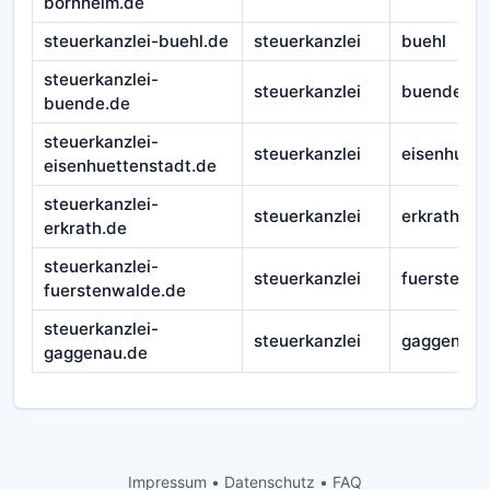
bornheim.de
steuerkanzlei-buehl.de
steuerkanzlei
buehl
steuerkanzlei-
steuerkanzlei
buende
buende.de
steuerkanzlei-
steuerkanzlei
eisenhuett
eisenhuettenstadt.de
steuerkanzlei-
steuerkanzlei
erkrath
erkrath.de
steuerkanzlei-
steuerkanzlei
fuerstenw
fuerstenwalde.de
steuerkanzlei-
steuerkanzlei
gaggenau
gaggenau.de
Impressum
•
Datenschutz
•
FAQ