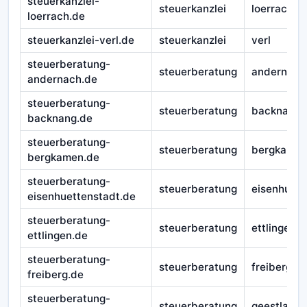
steuerkanzlei-
steuerkanzlei
loerrach
loerrach.de
steuerkanzlei-verl.de
steuerkanzlei
verl
steuerberatung-
steuerberatung
andernach
andernach.de
steuerberatung-
steuerberatung
backnang
backnang.de
steuerberatung-
steuerberatung
bergkame
bergkamen.de
steuerberatung-
steuerberatung
eisenhuett
eisenhuettenstadt.de
steuerberatung-
steuerberatung
ettlingen
ettlingen.de
steuerberatung-
steuerberatung
freiberg
freiberg.de
steuerberatung-
steuerberatung
geestland