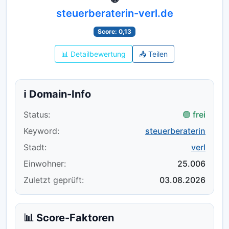
steuerberaterin-verl.de
Score: 0,13
📊 Detailbewertung
📤 Teilen
ℹ️ Domain-Info
Status:
🟢 frei
Keyword:
steuerberaterin
Stadt:
verl
Einwohner:
25.006
Zuletzt geprüft:
03.08.2026
📊 Score-Faktoren