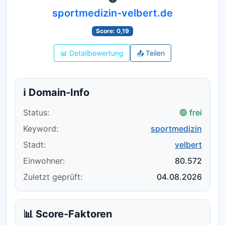
sportmedizin-velbert.de
Score: 0,19
📊 Detailbewertung
📤 Teilen
ℹ️ Domain-Info
Status:
🟢 frei
Keyword:
sportmedizin
Stadt:
velbert
Einwohner:
80.572
Zuletzt geprüft:
04.08.2026
📊 Score-Faktoren