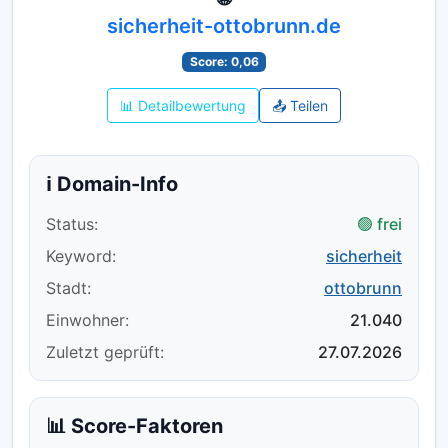
sicherheit-ottobrunn.de
Score: 0,06
📊 Detailbewertung
📤 Teilen
ℹ️ Domain-Info
Status:
🟢 frei
Keyword:
sicherheit
Stadt:
ottobrunn
Einwohner:
21.040
Zuletzt geprüft:
27.07.2026
📊 Score-Faktoren