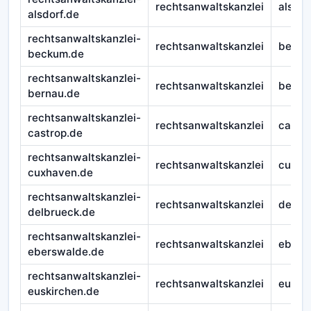
rechtsanwaltskanzlei
alsdor
alsdorf.de
rechtsanwaltskanzlei-
rechtsanwaltskanzlei
beck
beckum.de
rechtsanwaltskanzlei-
rechtsanwaltskanzlei
berna
bernau.de
rechtsanwaltskanzlei-
rechtsanwaltskanzlei
castr
castrop.de
rechtsanwaltskanzlei-
rechtsanwaltskanzlei
cuxha
cuxhaven.de
rechtsanwaltskanzlei-
rechtsanwaltskanzlei
delbr
delbrueck.de
rechtsanwaltskanzlei-
rechtsanwaltskanzlei
ebers
eberswalde.de
rechtsanwaltskanzlei-
rechtsanwaltskanzlei
euski
euskirchen.de