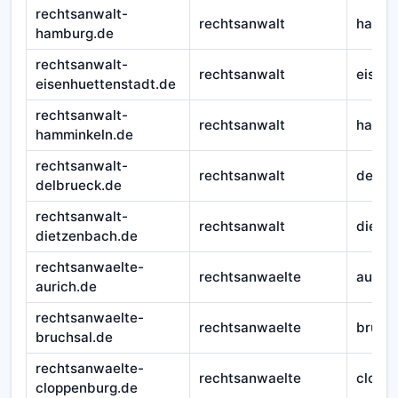
rechtsanwalt-
rechtsanwalt
hambu
hamburg.de
rechtsanwalt-
rechtsanwalt
eisen
eisenhuettenstadt.de
rechtsanwalt-
rechtsanwalt
hammi
hamminkeln.de
rechtsanwalt-
rechtsanwalt
delbr
delbrueck.de
rechtsanwalt-
rechtsanwalt
dietz
dietzenbach.de
rechtsanwaelte-
rechtsanwaelte
aurich
aurich.de
rechtsanwaelte-
rechtsanwaelte
bruch
bruchsal.de
rechtsanwaelte-
rechtsanwaelte
clopp
cloppenburg.de