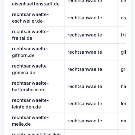
rechtsanwaelte
eisen
eisenhuettenstadt.de
rechtsanwaelte-
rechtsanwaelte
eschw
eschweiler.de
rechtsanwaelte-
rechtsanwaelte
freital
freital.de
rechtsanwaelte-
rechtsanwaelte
gifhor
gifhorn.de
rechtsanwaelte-
rechtsanwaelte
grimm
grimma.de
rechtsanwaelte-
rechtsanwaelte
hatte
hattersheim.de
rechtsanwaelte-
rechtsanwaelte
leinfe
leinfelden.de
rechtsanwaelte-
rechtsanwaelte
melle
melle.de
rechtsanwaltskanzlei-