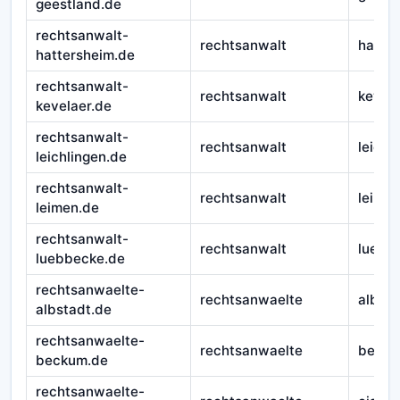
geestland.de
rechtsanwalt-
rechtsanwalt
hatte
hattersheim.de
rechtsanwalt-
rechtsanwalt
kevela
kevelaer.de
rechtsanwalt-
rechtsanwalt
leichl
leichlingen.de
rechtsanwalt-
rechtsanwalt
leime
leimen.de
rechtsanwalt-
rechtsanwalt
luebb
luebbecke.de
rechtsanwaelte-
rechtsanwaelte
albsta
albstadt.de
rechtsanwaelte-
rechtsanwaelte
beck
beckum.de
rechtsanwaelte-