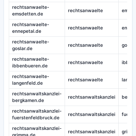
rechtsanwaelte-
rechtsanwaelte
emsde
emsdetten.de
rechtsanwaelte-
rechtsanwaelte
ennep
ennepetal.de
rechtsanwaelte-
rechtsanwaelte
goslar
goslar.de
rechtsanwaelte-
rechtsanwaelte
ibben
ibbenbueren.de
rechtsanwaelte-
rechtsanwaelte
langen
langenfeld.de
rechtsanwaltskanzlei-
rechtsanwaltskanzlei
bergk
bergkamen.de
rechtsanwaltskanzlei-
rechtsanwaltskanzlei
fuerst
fuerstenfeldbruck.de
rechtsanwaltskanzlei-
rechtsanwaltskanzlei
grimm
grimma.de