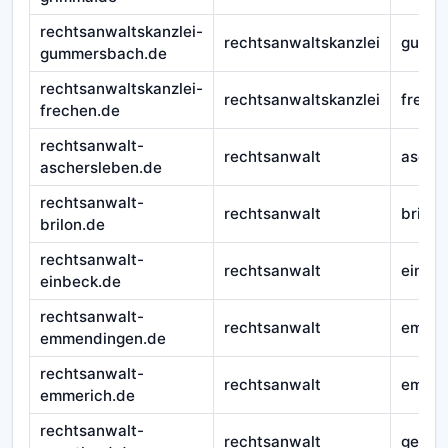
rechtsanwaltskanzlei-
rechtsanwaltskanzlei
gumme
gummersbach.de
rechtsanwaltskanzlei-
rechtsanwaltskanzlei
frech
frechen.de
rechtsanwalt-
rechtsanwalt
asche
aschersleben.de
rechtsanwalt-
rechtsanwalt
brilon
brilon.de
rechtsanwalt-
rechtsanwalt
einbe
einbeck.de
rechtsanwalt-
rechtsanwalt
emmen
emmendingen.de
rechtsanwalt-
rechtsanwalt
emmer
emmerich.de
rechtsanwalt-
rechtsanwalt
geest