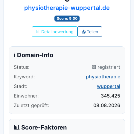
physiotherapie-wuppertal.de
Score: 9,00
📊 Detailbewertung
📤 Teilen
ℹ️ Domain-Info
Status:
🟪 registriert
Keyword:
physiotherapie
Stadt:
wuppertal
Einwohner:
345.425
Zuletzt geprüft:
08.08.2026
📊 Score-Faktoren