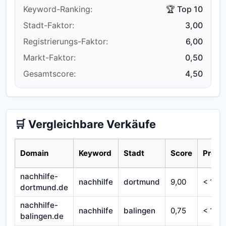
Keyword-Ranking:
🏆 Top 10
Stadt-Faktor:
3,00
Registrierungs-Faktor:
6,00
Markt-Faktor:
0,50
Gesamtscore:
4,50
🛒 Vergleichbare Verkäufe
Domain
Keyword
Stadt
Score
Preis
nachhilfe-
nachhilfe
dortmund
9,00
< 1.00
dortmund.de
nachhilfe-
nachhilfe
balingen
0,75
< 1.00
balingen.de