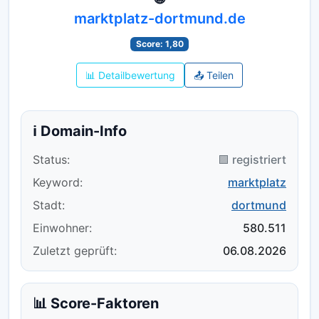
marktplatz-dortmund.de
Score: 1,80
📊 Detailbewertung
📤 Teilen
ℹ️ Domain-Info
Status:
🟪 registriert
Keyword:
marktplatz
Stadt:
dortmund
Einwohner:
580.511
Zuletzt geprüft:
06.08.2026
📊 Score-Faktoren