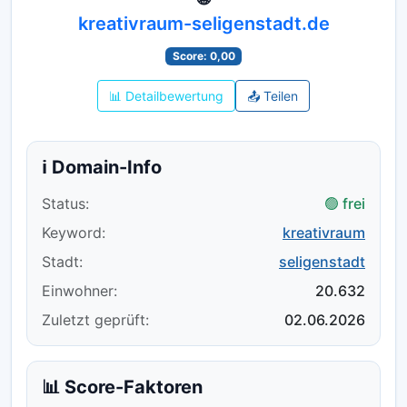
kreativraum-seligenstadt.de
Score: 0,00
📊 Detailbewertung
📤 Teilen
ℹ️ Domain-Info
Status:
🟢 frei
Keyword:
kreativraum
Stadt:
seligenstadt
Einwohner:
20.632
Zuletzt geprüft:
02.06.2026
📊 Score-Faktoren