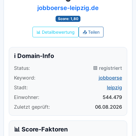
jobboerse-leipzig.de
Score: 1,80
📊 Detailbewertung
📤 Teilen
ℹ️ Domain-Info
Status:
🟪 registriert
Keyword:
jobboerse
Stadt:
leipzig
Einwohner:
544.479
Zuletzt geprüft:
06.08.2026
📊 Score-Faktoren