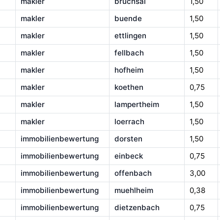
makler
bruchsal
1,50
makler
buende
1,50
makler
ettlingen
1,50
makler
fellbach
1,50
makler
hofheim
1,50
makler
koethen
0,75
makler
lampertheim
1,50
makler
loerrach
1,50
immobilienbewertung
dorsten
1,50
immobilienbewertung
einbeck
0,75
immobilienbewertung
offenbach
3,00
immobilienbewertung
muehlheim
0,38
immobilienbewertung
dietzenbach
0,75