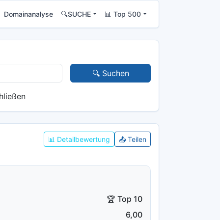
Domainanalyse
🔍SUCHE
📊 Top 500
🔍 Suchen
hließen
📊 Detailbewertung
📤 Teilen
🏆 Top 10
6,00