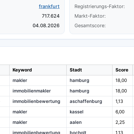
frankfurt
Registrierungs-Faktor:
717.624
Markt-Faktor:
04.08.2026
Gesamtscore:
Keyword
Stadt
Score
makler
hamburg
18,00
immobilienmakler
hamburg
18,00
e
immobilienbewertung
aschaffenburg
1,13
makler
kassel
6,00
makler
aalen
2,25
immobilienbewertung
bocholt
1,13