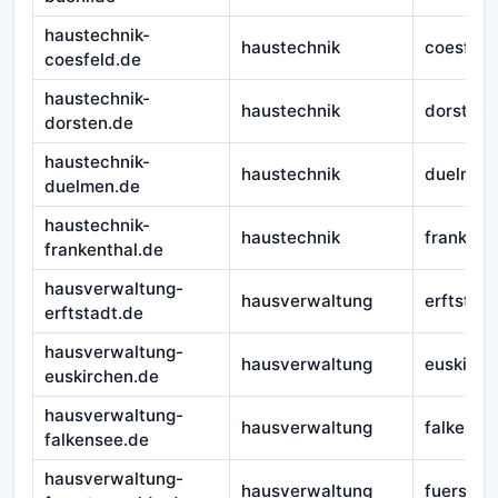
haustechnik-
haustechnik
coesfeld
coesfeld.de
haustechnik-
haustechnik
dorsten
dorsten.de
haustechnik-
haustechnik
duelmen
duelmen.de
haustechnik-
haustechnik
frankent
frankenthal.de
hausverwaltung-
hausverwaltung
erftstadt
erftstadt.de
hausverwaltung-
hausverwaltung
euskirch
euskirchen.de
hausverwaltung-
hausverwaltung
falkense
falkensee.de
hausverwaltung-
hausverwaltung
fuersten