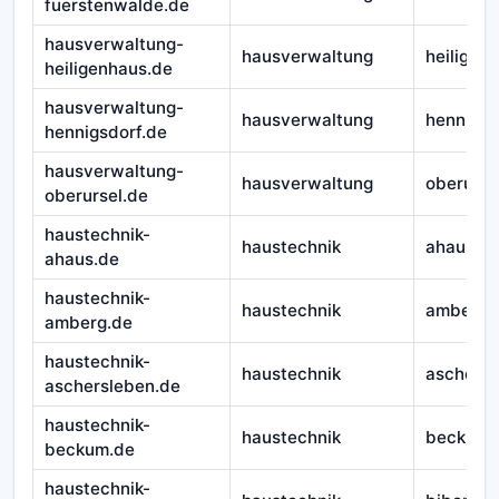
fuerstenwalde.de
hausverwaltung-
hausverwaltung
heiligen
heiligenhaus.de
hausverwaltung-
hausverwaltung
hennigsd
hennigsdorf.de
hausverwaltung-
hausverwaltung
oberurse
oberursel.de
haustechnik-
haustechnik
ahaus
ahaus.de
haustechnik-
haustechnik
amberg
amberg.de
haustechnik-
haustechnik
aschersl
aschersleben.de
haustechnik-
haustechnik
beckum
beckum.de
haustechnik-