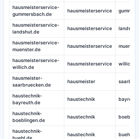
hausmeisterservice-
hausmeisterservice
gummers
gummersbach.de
hausmeisterservice-
hausmeisterservice
landshut
landshut.de
hausmeisterservice-
hausmeisterservice
muenste
muenster.de
hausmeisterservice-
hausmeisterservice
willich
willich.de
hausmeister-
hausmeister
saarbru
saarbruecken.de
haustechnik-
haustechnik
bayreut
bayreuth.de
haustechnik-
haustechnik
boebling
boeblingen.de
haustechnik-
haustechnik
buehl
buehl.de