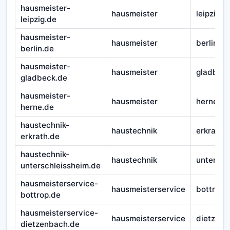
hausmeister-
hausmeister
leipzig
leipzig.de
hausmeister-
hausmeister
berlin
berlin.de
hausmeister-
hausmeister
gladbec
gladbeck.de
hausmeister-
hausmeister
herne
herne.de
haustechnik-
haustechnik
erkrath
erkrath.de
haustechnik-
haustechnik
untersch
unterschleissheim.de
hausmeisterservice-
hausmeisterservice
bottrop
bottrop.de
hausmeisterservice-
hausmeisterservice
dietzen
dietzenbach.de