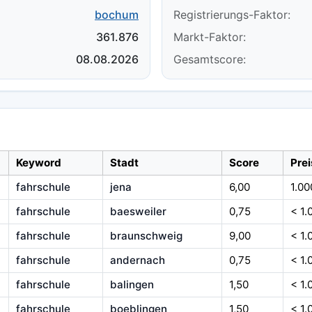
bochum
Registrierungs-Faktor:
361.876
Markt-Faktor:
08.08.2026
Gesamtscore:
Keyword
Stadt
Score
Prei
fahrschule
jena
6,00
1.00
fahrschule
baesweiler
0,75
< 1.
fahrschule
braunschweig
9,00
< 1.
fahrschule
andernach
0,75
< 1.
fahrschule
balingen
1,50
< 1.
fahrschule
boeblingen
1,50
< 1.