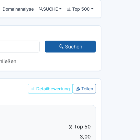
Domainanalyse
🔍SUCHE
📊 Top 500
🔍 Suchen
hließen
📊 Detailbewertung
📤 Teilen
🥇 Top 50
3,00